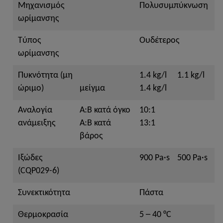
Μηχανισμός
Πολυσυμπύκνωση
ωρίμανσης
Τύπος
Ουδέτερος
ωρίμανσης
Πυκνότητα (μη
1.4 kg/l
1.1 kg/l
ώριμο)
μείγμα
1.4 kg/l
Αναλογία
A:B κατά όγκο
10:1
ανάμειξης
A:B κατά
13:1
βάρος
Ιξώδες
900 Pa·s
500 Pa·s
(CQP029-6)
Συνεκτικότητα
Πάστα
Θερμοκρασία
5 ─ 40 °C