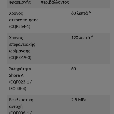
εφαρμογής
περιβάλλοντος
A
Χρόνος
60 λεπτά
στερεοποίησης
(CQP554-1)
A
Χρόνος
120 λεπτά
επιφανειακής
ωρίμανσης
(CQP 019-3)
Σκληρότητα
60
Shore A
(CQP023-1 /
ISO 48-4)
Εφελκυστική
2.5 MPa
αντοχή
(CQP036-1 /