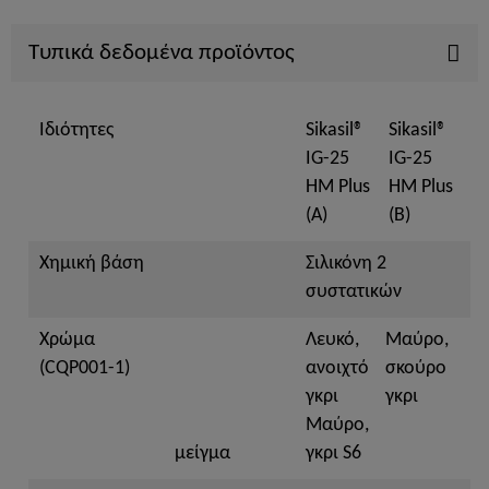
Τυπικά δεδομένα προϊόντος
Ιδιότητες
Sikasil®
Sikasil®
IG-25
IG-25
HM Plus
HM Plus
(A)
(B)
Χημική βάση
Σιλικόνη 2
συστατικών
Χρώμα
Λευκό,
Μαύρο,
(CQP001-1)
ανοιχτό
σκούρο
γκρι
γκρι
Μαύρο,
μείγμα
γκρι S6