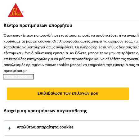
You are accessing "Sika Hellas ΑΒΕΕ", it seems you are accessing
website for your country.
Κέντρο προτιμήσεων απορρήτου
ΠΑΡΑΜΕΊΝΕΤΕ
ΕΠΙΛΈΞΤΕ ΧΏΡΑ
ΣΕ
Βιομηχανία
...
Sikasil® IG-25 HM Plus
Όταν επισκέπτεστε οποιονδήποτε ιστότοπο, μπορεί να αποθηκεύσει ή να ανακτή
κυρίως με τη μορφή cookies. Οι πληροφορίες αυτές μπορεί να αφορούν εσάς, τι
τοποθεσία να λειτουργεί όπως αναμένετε. Οι πληροφορίες συνήθως δεν σας ταυ
Sika Hellas ΑΒΕΕ
εξατομικευμένη διαδικτυακή εμπειρία. Αν θέλετε, μπορείτε να μην επιτρέψετε ορ
επικεφαλίδες κατηγοριών για να μάθετε περισσότερα και να αλλάξετε τις προεπι
αποκλεισμός ορισμένων τύπων cookies μπορεί να επηρεάσει την εμπειρία σας στ
Sikasil® IG-25 HM
προσφέρουμε.
ΠΟΛΙΤΙΚΗ COOKIE
Plus
Επιβεβαίωση των επιλογών μου
2-ΣΥΣΤΑΤΙΚΩΝ ΔΕΥΤΕΡΕΥΟΝ ΣΦΡΑΓΙΣΤΙΚΟ
Διαχείριση προτιμήσεων συγκατάθεσης
ΣΙΛΙΚΟΝΗΣ ΓΙΑ ΔΙΠΛΟΥΣ ΜΟΝΩΤΙΚΟΥΣ
ΥΑΛΟΠΙΝΑΚΕΣ ΜΕ ΑΕΡΑ Ή ΑΕΡΙΟ
Απολύτως απαραίτητα cookies
Το Sikasil® IG-25 HM Plus είναι δύο συστατικών,