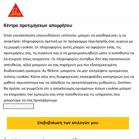
You are accessing "Sika Hellas ΑΒΕΕ", it seems you are
accessing it from "Ηνωμένες Πολιτείες". We have a dedicated
website for your country.
Κέντρο προτιμήσεων απορρήτου
ΠΑΡΑΜΕΊΝΕΤΕ
ΕΠΙΛΈΞΤΕ ΧΏΡΑ
ΣΕ
Όταν επισκέπτεστε οποιονδήποτε ιστότοπο, μπορεί να αποθηκεύσει ή να
ανακτήσει πληροφορίες σχετικά με το πρόγραμμα περιήγησής σας, κυρίως με
τη μορφή cookies. Οι πληροφορίες αυτές μπορεί να αφορούν εσάς, τις
προτιμήσεις σας, τη συσκευή σας ή να χρησιμοποιηθούν ώστε η τοποθεσία να
Sika Hellas ΑΒΕΕ
λειτουργεί όπως αναμένετε. Οι πληροφορίες συνήθως δεν σας ταυτοποιούν
απευθείας, αλλά μπορούν να σας παρέχουν μια πιο εξατομικευμένη
διαδικτυακή εμπειρία. Αν θέλετε, μπορείτε να μην επιτρέψετε ορισμένους
τύπους cookies. Κάντε κλικ στις διαφορετικές επικεφαλίδες κατηγοριών για να
μάθετε περισσότερα και να αλλάξετε τις προεπιλεγμένες ρυθμίσεις. Ωστόσο,
GERMAN CENTRE
θα πρέπει να γνωρίζετε ότι ο αποκλεισμός ορισμένων τύπων cookies μπορεί
να επηρεάσει την εμπειρία σας στην τοποθεσία και τις υπηρεσίες που
μπορούμε να σας προσφέρουμε.
ΠΟΛΙΤΙΚΗ COOKIE
Επιβεβαίωση των επιλογών μου