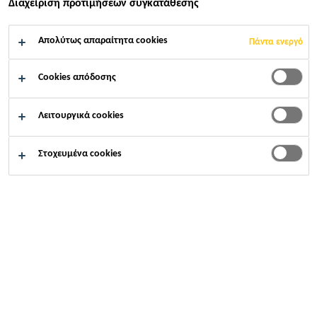
Διαχείριση προτιμήσεων συγκατάθεσης
Βιομηχανία
...
German Centre
Απολύτως απαραίτητα cookies
Πάντα ενεργό
Cookies απόδοσης
2005
ZHANGJIANG HI-TECH PARK, SHANGHAI, CHINA
Λειτουργικά cookies
Στοχευμένα cookies