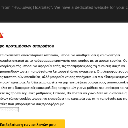
it from "Ηνωμένες Πολιτείες". We have a dedicated website for your c
Βιομηχανία
Φωτοτιμοκατάλογος
Επικοινων
τρο προτιμήσεων απορρήτου
επισκέπτεστε οποιονδήποτε ιστότοπο, μπορεί να αποθηκεύσει ή να ανακτήσει
φορίες σχετικά με το πρόγραμμα περιήγησής σας, κυρίως με τη μορφή cookies. Οι
φορίες αυτές μπορεί να αφορούν εσάς, τις προτιμήσεις σας, τη συσκευή σας ή να
αστικά στοιχεία
μοποιηθούν ώστε η τοποθεσία να λειτουργεί όπως αναμένετε. Οι πληροφορίες συ
ας ταυτοποιούν απευθείας, αλλά μπορούν να σας παρέχουν μια πιο εξατομικευμέν
κτυακή εμπειρία. Αν θέλετε, μπορείτε να μην επιτρέψετε ορισμένους τύπους cookie
 κλικ στις διαφορετικές επικεφαλίδες κατηγοριών για να μάθετε περισσότερα και ν
Έργα
Κατεβάστε
αινοτομίες
Υπηρεσίες
ετε τις προεπιλεγμένες ρυθμίσεις. Ωστόσο, θα πρέπει να γνωρίζετε ότι ο αποκλεισ
αναφοράς
έγγραφα
ένων τύπων cookies μπορεί να επηρεάσει την εμπειρία σας στην τοποθεσία και τις
σίες που μπορούμε να σας προσφέρουμε.
ΤΙΚΗ COOKIE
NLAND GROUP HEA
Επιβεβαίωση των επιλογών μου