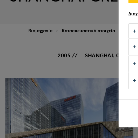
Διαχ
Βιομηχανία
Κατασκευαστικά στοιχεία
Προσό
2005
SHANGHAI, CHINA