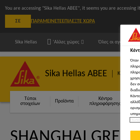
You are accessing "Sika Hellas ΑΒΕΕ", it seems you are accessing 
ΠΑΡΑΜΕΊΝΕΤΕ
ΕΠΙΛΈΞΤΕ ΧΏΡΑ
ΣΕ
Sika Hellas
'Αλλες χώρες
Όλες οι αγορές
Κέν
Όταν 
πληρο
Sika Hellas ΑΒΕΕ
πληρο
Κατασκευ
χρησι
δεν σ
διαδι
Κάντε
Τύποι
Κέντρο
Προϊόντα
Κ
αλλάξ
στοιχείων
πληροφόρησης
ορισμ
υπηρε
ΠΟΛΙ
SHANGHAI GREE