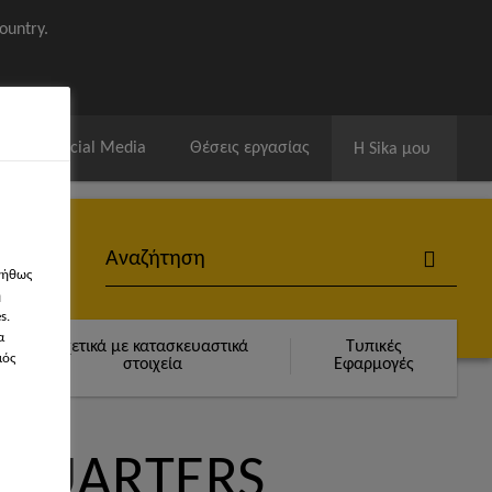
ountry.
ία
Social Media
Θέσεις εργασίας
Η Sika μου
νήθως
η
s.
α
Σχετικά με κατασκευαστικά
Τυπικές
μός
στοιχεία
Εφαρμογές
DQUARTERS