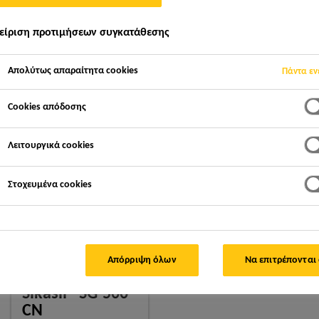
είριση προτιμήσεων συγκατάθεσης
Απολύτως απαραίτητα cookies
ψεις
Shanghai Greenland Group Headquarters
Πάντα εν
Cookies απόδοσης
Λειτουργικά cookies
Στοχευμένα cookies
Architect:
Beijing Institute of Architectural Design
Facade by:
Shenyang YuanDa
Products:
Sikasil® SG-500 CN, Sikasil® WS-305, Sikasil® WS-3
Απόρριψη όλων
Να επιτρέπονται
Sikasil® SG-500
CN