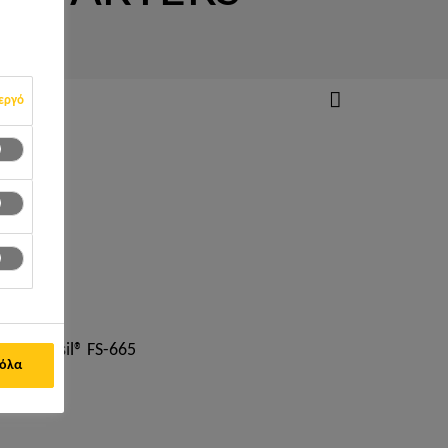
εργό
55, Sikasil® FS-665
 όλα