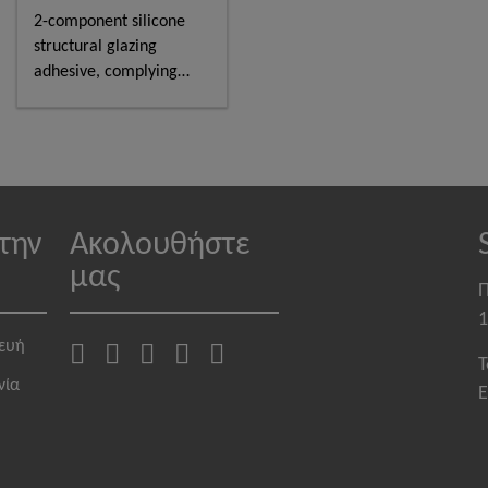
2-component silicone
structural glazing
adhesive, complying
astm and GB standards
την
Ακολουθήστε
μας
Π
1
κευή
T
νία
E