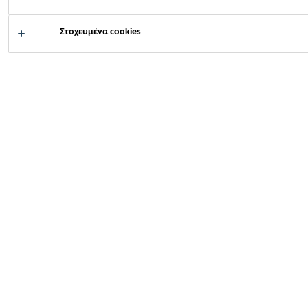
Στοχευμένα cookies
2018
VORARLBERG, AUSTRIA
Floor-to-ceiling window units with