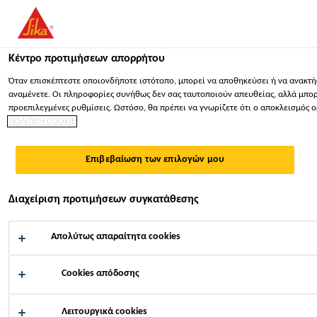
You are accessing "Sika Hellas ΑΒΕΕ", it seems you are accessing 
ΠΑΡΑΜΕΊΝΕΤΕ
ΕΠΙΛΈΞΤΕ ΧΏΡΑ
ΣΕ
Κέντρο προτιμήσεων απορρήτου
Όταν επισκέπτεστε οποιονδήποτε ιστότοπο, μπορεί να αποθηκεύσει ή να ανακτήσ
Sika Hellas ΑΒΕΕ
αναμένετε. Οι πληροφορίες συνήθως δεν σας ταυτοποιούν απευθείας, αλλά μπορού
προεπιλεγμένες ρυθμίσεις. Ωστόσο, θα πρέπει να γνωρίζετε ότι ο αποκλεισμός 
ΠΟΛΙΤΙΚΗ COOKIE
SINGLE FAMILY HOME
Επιβεβαίωση των επιλογών μου
VORALBERG
Διαχείριση προτιμήσεων συγκατάθεσης
Απολύτως απαραίτητα cookies
Cookies απόδοσης
Βιομηχανία
...
Single Family Home Voralberg
Λειτουργικά cookies