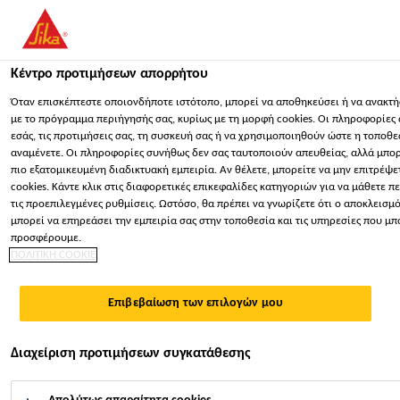
You are accessing "Sika Hellas ΑΒΕΕ", it seems you are accessing 
Πολιτείες". We have a dedicated website for your country.
Κέντρο προτιμήσεων απορρήτου
ΠΑΡΑΜΕΊΝΕΤΕ
ΕΠΙΛΈΞΤΕ ΧΏΡΑ
ΣΕ
Κατασκευή
...
Sika ViscoFlow®-700
Όταν επισκέπτεστε οποιονδήποτε ιστότοπο, μπορεί να αποθηκεύσει ή να ανακτή
με το πρόγραμμα περιήγησής σας, κυρίως με τη μορφή cookies. Οι πληροφορίες
εσάς, τις προτιμήσεις σας, τη συσκευή σας ή να χρησιμοποιηθούν ώστε η τοποθε
Sika Hellas ΑΒΕΕ
αναμένετε. Οι πληροφορίες συνήθως δεν σας ταυτοποιούν απευθείας, αλλά μπο
πιο εξατομικευμένη διαδικτυακή εμπειρία. Αν θέλετε, μπορείτε να μην επιτρέψ
cookies. Κάντε κλικ στις διαφορετικές επικεφαλίδες κατηγοριών για να μάθετε π
Sika
τις προεπιλεγμένες ρυθμίσεις. Ωστόσο, θα πρέπει να γνωρίζετε ότι ο αποκλεισμ
μπορεί να επηρεάσει την εμπειρία σας στην τοποθεσία και τις υπηρεσίες που μ
προσφέρουμε.
ViscoFlow®-700
ΠΟΛΙΤΙΚΗ COOKIE
ΥΨΗΛΗΣ ΑΠΟΔΟΣΗΣ ΥΠΕΡΡΕΥΣΤΟΠΟΙΗΤΗΣ
Επιβεβαίωση των επιλογών μου
ΣΚΥΡΟΔΕΜΑΤΟΣ ΓΙΑ ΜΕΙΓΜΑΤΑ ΜΕ
Διαχείριση προτιμήσεων συγκατάθεσης
ΑΠΑΙΤΗΣΗ ΥΨΗΛΗΣ ΜΕΙΩΣΗΣ ΝΕΡΟΥ ΚΑΙ
ΠΑΡΑΤΕΤΑΜΕΝΗΣ ΔΙΑΤΗΡΗΣΗΣ