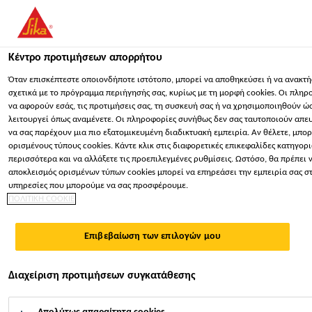
You are accessing "Sika Hellas ΑΒΕΕ", it seems you are accessing 
Πολιτείες". We have a dedicated website for your country.
Κέντρο προτιμήσεων απορρήτου
ΠΑΡΑΜΕΊΝΕΤΕ
ΕΠΙΛΈΞΤΕ ΧΏΡΑ
ΣΕ
Κατασκευή
...
Sika® Plastocrete® N liquid
Όταν επισκέπτεστε οποιονδήποτε ιστότοπο, μπορεί να αποθηκεύσει ή να ανακτ
σχετικά με το πρόγραμμα περιήγησής σας, κυρίως με τη μορφή cookies. Οι πληρ
να αφορούν εσάς, τις προτιμήσεις σας, τη συσκευή σας ή να χρησιμοποιηθούν ώ
Sika Hellas ΑΒΕΕ
λειτουργεί όπως αναμένετε. Οι πληροφορίες συνήθως δεν σας ταυτοποιούν απε
να σας παρέχουν μια πιο εξατομικευμένη διαδικτυακή εμπειρία. Αν θέλετε, μπορ
ορισμένους τύπους cookies. Κάντε κλικ στις διαφορετικές επικεφαλίδες κατηγορ
Sika® Plastocrete®
περισσότερα και να αλλάξετε τις προεπιλεγμένες ρυθμίσεις. Ωστόσο, θα πρέπει ν
αποκλεισμός ορισμένων τύπων cookies μπορεί να επηρεάσει την εμπειρία σας στ
υπηρεσίες που μπορούμε να σας προσφέρουμε.
N liquid
ΠΟΛΙΤΙΚΗ COOKIE
Το Sika Plastocrete N είναι πρόσμικτο σκυροδέματος
Επιβεβαίωση των επιλογών μου
που ενεργεί ως στεγανοποιητικό μάζας, καθώς και
σαν ρευστοποιητής.
Διαχείριση προτιμήσεων συγκατάθεσης