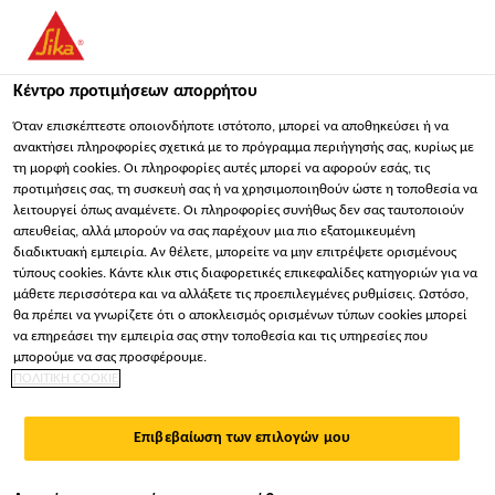
You are accessing "Sika Hellas ΑΒΕΕ", it seems you are
accessing it from "Ηνωμένες Πολιτείες". We have a dedicated
website for your country.
Κέντρο προτιμήσεων απορρήτου
Κατασκευή
...
Sika® CarboDur® BC
ΠΑΡΑΜΕΊΝΕΤΕ
ΕΠΙΛΈΞΤΕ ΧΏΡΑ
ΣΕ
Όταν επισκέπτεστε οποιονδήποτε ιστότοπο, μπορεί να αποθηκεύσει ή να
ανακτήσει πληροφορίες σχετικά με το πρόγραμμα περιήγησής σας, κυρίως με
τη μορφή cookies. Οι πληροφορίες αυτές μπορεί να αφορούν εσάς, τις
προτιμήσεις σας, τη συσκευή σας ή να χρησιμοποιηθούν ώστε η τοποθεσία να
Sika Hellas ΑΒΕΕ
λειτουργεί όπως αναμένετε. Οι πληροφορίες συνήθως δεν σας ταυτοποιούν
απευθείας, αλλά μπορούν να σας παρέχουν μια πιο εξατομικευμένη
Sika® CarboDur®
διαδικτυακή εμπειρία. Αν θέλετε, μπορείτε να μην επιτρέψετε ορισμένους
τύπους cookies. Κάντε κλικ στις διαφορετικές επικεφαλίδες κατηγοριών για να
μάθετε περισσότερα και να αλλάξετε τις προεπιλεγμένες ρυθμίσεις. Ωστόσο,
BC
θα πρέπει να γνωρίζετε ότι ο αποκλεισμός ορισμένων τύπων cookies μπορεί
να επηρεάσει την εμπειρία σας στην τοποθεσία και τις υπηρεσίες που
μπορούμε να σας προσφέρουμε.
Εξηλασμένες ράβδοι από ίνες άνθρακα, ως
ΠΟΛΙΤΙΚΗ COOKIE
μέρος του συστήματος δομητικών
ενισχύσεων Sika® CarboDur®
Επιβεβαίωση των επιλογών μου
Οι ράβδοι Sika® CarboDur® BC είναι εξηλασμένες