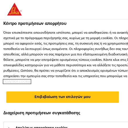
You are accessing "Sika Hellas ΑΒΕΕ", it seems you are accessing i
"Ηνωμένες Πολιτείες". We have a dedicated website for your count
Κέντρο προτιμήσεων απορρήτου
ΠΑΡΑΜΕΊΝΕΤΕ
ΕΠΙΛΈΞΤΕ ΧΏΡΑ
ΣΕ
Κατασκευή
...
SikaCeram® Epoxy Remover
Όταν επισκέπτεστε οποιονδήποτε ιστότοπο, μπορεί να αποθηκεύσει ή να ανακτ
σχετικά με το πρόγραμμα περιήγησής σας, κυρίως με τη μορφή cookies. Οι πληρ
μπορεί να αφορούν εσάς, τις προτιμήσεις σας, τη συσκευή σας ή να χρησιμοποι
Sika Hellas ΑΒΕΕ
τοποθεσία να λειτουργεί όπως αναμένετε. Οι πληροφορίες συνήθως δεν σας τα
απευθείας, αλλά μπορούν να σας παρέχουν μια πιο εξατομικευμένη διαδικτυακή 
θέλετε, μπορείτε να μην επιτρέψετε ορισμένους τύπους cookies. Κάντε κλικ στις
SikaCeram® Epoxy
επικεφαλίδες κατηγοριών για να μάθετε περισσότερα και να αλλάξετε τις προεπ
ρυθμίσεις. Ωστόσο, θα πρέπει να γνωρίζετε ότι ο αποκλεισμός ορισμένων τύπων
επηρεάσει την εμπειρία σας στην τοποθεσία και τις υπηρεσίες που μπορούμε ν
Remover
ΠΟΛΙΤΙΚΗ COOKIE
ΚΑΘΑΡΙΣΤΙΚΟ ΥΠΟΛΕΙΜΜΑΤΩΝ
Επιβεβαίωση των επιλογών μου
ΕΠΟΞΕΙΔΙΚΩΝ ΑΡΜΟΣΤΟΚΩΝ
Διαχείριση προτιμήσεων συγκατάθεσης
Το SikaCeram® Epoxy Remover είναι υδατικής βάσης
προϊόν που απομακρύνει τα υπολείμματα