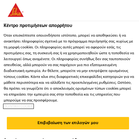
You are accessing "Sika Hellas ΑΒΕΕ", it seems you are
accessing it from "Ηνωμένες Πολιτείες". We have a dedicated
website for your country.
Κέντρο προτιμήσεων απορρήτου
ΠΑΡΑΜΕΊΝΕΤΕ
ΕΠΙΛΈΞΤΕ ΧΏΡΑ
ΣΕ
Όταν επισκέπτεστε οποιονδήποτε ιστότοπο, μπορεί να αποθηκεύσει ή να
ανακτήσει πληροφορίες σχετικά με το πρόγραμμα περιήγησής σας, κυρίως με
τη μορφή cookies. Οι πληροφορίες αυτές μπορεί να αφορούν εσάς, τις
προτιμήσεις σας, τη συσκευή σας ή να χρησιμοποιηθούν ώστε η τοποθεσία να
Sika Hellas ΑΒΕΕ
λειτουργεί όπως αναμένετε. Οι πληροφορίες συνήθως δεν σας ταυτοποιούν
απευθείας, αλλά μπορούν να σας παρέχουν μια πιο εξατομικευμένη
διαδικτυακή εμπειρία. Αν θέλετε, μπορείτε να μην επιτρέψετε ορισμένους
τύπους cookies. Κάντε κλικ στις διαφορετικές επικεφαλίδες κατηγοριών για να
μάθετε περισσότερα και να αλλάξετε τις προεπιλεγμένες ρυθμίσεις. Ωστόσο,
θα πρέπει να γνωρίζετε ότι ο αποκλεισμός ορισμένων τύπων cookies μπορεί
ΑΣΤΆΡΙΑ
να επηρεάσει την εμπειρία σας στην τοποθεσία και τις υπηρεσίες που
μπορούμε να σας προσφέρουμε.
ΠΟΛΙΤΙΚΗ COOKIE
Επιβεβαίωση των επιλογών μου