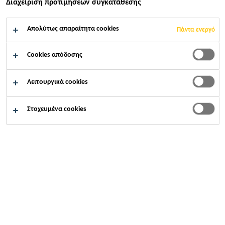
Διαχείριση προτιμήσεων συγκατάθεσης
Sikalastic®.
Απολύτως απαραίτητα cookies
Πάντα ενεργό
Εύκολη και γρήγορη εφαρμογή
Cookies απόδοσης
Εύκολη προσαρμογή σε περίπλοκες
λεπτομέρειες
Λειτουργικά cookies
Διασφαλίζει το σωστό πάχος εφαρμογής της
βασικής στρώσης
Στοχευμένα cookies
ΒΡΕΊΤΕ ΚΑΤΆΣΤΗΜΑ SIKA