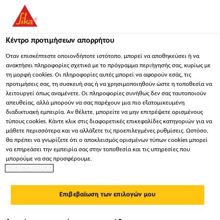
You are accessing "Sika Hellas ΑΒΕΕ", it seems you are
accessing it from "Ηνωμένες Πολιτείες". We have a dedicated
website for your country.
Κέντρο προτιμήσεων απορρήτου
Κατασκευή
...
Sika® Reemat Premium
ΠΑΡΑΜΕΊΝΕΤΕ
ΕΠΙΛΈΞΤΕ ΧΏΡΑ
ΣΕ
Όταν επισκέπτεστε οποιονδήποτε ιστότοπο, μπορεί να αποθηκεύσει ή να
ανακτήσει πληροφορίες σχετικά με το πρόγραμμα περιήγησής σας, κυρίως με
τη μορφή cookies. Οι πληροφορίες αυτές μπορεί να αφορούν εσάς, τις
προτιμήσεις σας, τη συσκευή σας ή να χρησιμοποιηθούν ώστε η τοποθεσία να
Sika Hellas ΑΒΕΕ
λειτουργεί όπως αναμένετε. Οι πληροφορίες συνήθως δεν σας ταυτοποιούν
απευθείας, αλλά μπορούν να σας παρέχουν μια πιο εξατομικευμένη
Sika® Reemat
διαδικτυακή εμπειρία. Αν θέλετε, μπορείτε να μην επιτρέψετε ορισμένους
τύπους cookies. Κάντε κλικ στις διαφορετικές επικεφαλίδες κατηγοριών για να
μάθετε περισσότερα και να αλλάξετε τις προεπιλεγμένες ρυθμίσεις. Ωστόσο,
Premium
θα πρέπει να γνωρίζετε ότι ο αποκλεισμός ορισμένων τύπων cookies μπορεί
να επηρεάσει την εμπειρία σας στην τοποθεσία και τις υπηρεσίες που
μπορούμε να σας προσφέρουμε.
Οπλισμός από υαλοπίλημα για τα
ΠΟΛΙΤΙΚΗ COOKIE
συστήματα υγρών μεμβρανών Sikalastic®
Επιβεβαίωση των επιλογών μου
Το Sika® Reemat Premium είναι οπλισμός από
υαλοπίλημα για τα συστήματα υγρών μεμβρανών