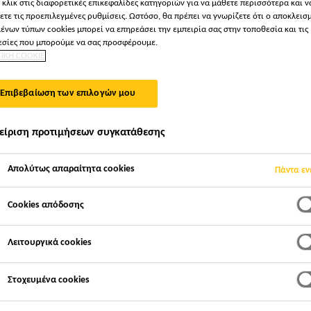
 κλικ στις διαφορετικές επικεφαλίδες κατηγοριών για να μάθετε περισσότερα και ν
Sika Comfortfloor
ετε τις προεπιλεγμένες ρυθμίσεις. Ωστόσο, θα πρέπει να γνωρίζετε ότι ο αποκλεισ
ένων τύπων cookies μπορεί να επηρεάσει την εμπειρία σας στην τοποθεσία και τις
σίες που μπορούμε να σας προσφέρουμε.
ΤΙΚΗ COOKIE
Ελαστικό, αυτοεπιπεδούμενο, χαμηλής περιε
ενώσεις, σύστημα πολυουρεθανικού δαπέδ
Επιβεβαίωση των επιλογών μου
Το Sika Comfortfloor® PS-23 είναι ένα ελαστικό, α
είριση προτιμήσεων συγκατάθεσης
δαπέδου. Χρησιμοποιείται σε εφαρμογές όπου απαιτ
σχεδιασμού, ενιαίες επιφάνειες χωρίς αρμούς και μ
Απολύτως απαραίτητα cookies
ανήκει στη διακοσμητική σειρά δαπέδων Sika Comfor
Πάντα εν
Διαβάστε περισσότερα +
Cookies απόδοσης
Διακοσμητικό αποτέλεσμα
Λειτουργικά cookies
Άνετο κατά το βάδισμα
Χαμηλές εκπομπές VOC
Στοχευμένα cookies