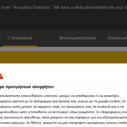
it from "Ηνωμένες Πολιτείες". We have a dedicated website for your c
Κατασκευή
Φωτοτιμοκατάλογος
Επικοινων
τρο προτιμήσεων απορρήτου
ika / ΒΙΜ
'Εγγραφα
Βρείτε κατάστημα Sika
'Εργα Αναφορ
επισκέπτεστε οποιονδήποτε ιστότοπο, μπορεί να αποθηκεύσει ή να ανακτήσει
φορίες σχετικά με το πρόγραμμα περιήγησής σας, κυρίως με τη μορφή cookies. Οι
φορίες αυτές μπορεί να αφορούν εσάς, τις προτιμήσεις σας, τη συσκευή σας ή να
μοποιηθούν ώστε η τοποθεσία να λειτουργεί όπως αναμένετε. Οι πληροφορίες συ
ας ταυτοποιούν απευθείας, αλλά μπορούν να σας παρέχουν μια πιο εξατομικευμέν
κτυακή εμπειρία. Αν θέλετε, μπορείτε να μην επιτρέψετε ορισμένους τύπους cookie