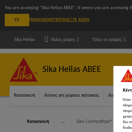
You are accessing "Sika Hellas ΑΒΕΕ", it seems you are accessing 
ΠΑΡΑΜΕΊΝΕΤΕ
ΕΠΙΛΈΞΤΕ ΧΏΡΑ
ΣΕ
Sika Hellas
'Αλλες χώρες
Όλες οι αγορές
Sika Hellas ΑΒΕΕ
Κέν
Κατασκευή
Λύσεις για χώρους κατοικίας
Λογισμικά S
Όταν 
πληρο
πληρο
χρησι
Κατασκευή
...
Sika Comfortfloor® PS-23
δεν σ
διαδι