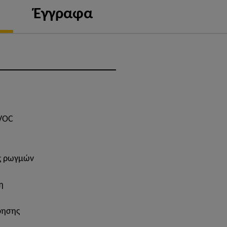
Έγγραφα
 VOC
ς ρωγμών
η
ρησης