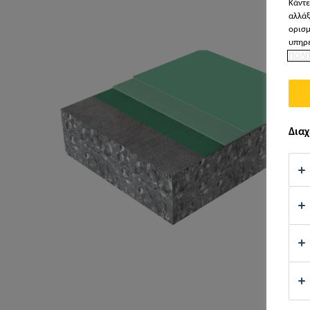
Κάντε
αλλάξ
ορισμ
υπηρε
ΠΟΛΙ
Διαχ