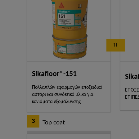
Ή
Sikafloor®-151
Sika
Πολλαπλών εφαρμογών εποξειδικό
ΕΠΟΞΕ
αστάρι και συνδετικό υλικό για
ΕΠΙΠΕ
κονιάματα εξομάλυνσης
3
Top coat