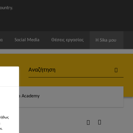
ountry.
ία
Social Media
Θέσεις εργασίας
Η Sika μου
άς
Sika Academy
νήθως
η
s.