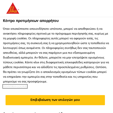
You are accessing "Sika Hellas ΑΒΕΕ", it seems you are
accessing it from "Ηνωμένες Πολιτείες". We have a dedicated
website for your country.
Κέντρο προτιμήσεων απορρήτου
Κατασκευή
...
Sika® Concrete Primer
ΠΑΡΑΜΕΊΝΕΤΕ
ΕΠΙΛΈΞΤΕ ΧΏΡΑ
ΣΕ
Όταν επισκέπτεστε οποιονδήποτε ιστότοπο, μπορεί να αποθηκεύσει ή να
ανακτήσει πληροφορίες σχετικά με το πρόγραμμα περιήγησής σας, κυρίως με
τη μορφή cookies. Οι πληροφορίες αυτές μπορεί να αφορούν εσάς, τις
προτιμήσεις σας, τη συσκευή σας ή να χρησιμοποιηθούν ώστε η τοποθεσία να
Sika Hellas ΑΒΕΕ
λειτουργεί όπως αναμένετε. Οι πληροφορίες συνήθως δεν σας ταυτοποιούν
απευθείας, αλλά μπορούν να σας παρέχουν μια πιο εξατομικευμένη
Sika® Concrete
διαδικτυακή εμπειρία. Αν θέλετε, μπορείτε να μην επιτρέψετε ορισμένους
τύπους cookies. Κάντε κλικ στις διαφορετικές επικεφαλίδες κατηγοριών για να
μάθετε περισσότερα και να αλλάξετε τις προεπιλεγμένες ρυθμίσεις. Ωστόσο,
Primer
θα πρέπει να γνωρίζετε ότι ο αποκλεισμός ορισμένων τύπων cookies μπορεί
να επηρεάσει την εμπειρία σας στην τοποθεσία και τις υπηρεσίες που
μπορούμε να σας προσφέρουμε.
Αστάρι ταχείας ωρίμανσης για τσιμεντοειδή
ΠΟΛΙΤΙΚΗ COOKIE
υποστρώματα πριν την εφαρμογή υγρών
μεμβρανών στεγανοποίησης δωμάτων
Επιβεβαίωση των επιλογών μου
Tο Sika® Concrete Primer είναι δύο συστατικών,