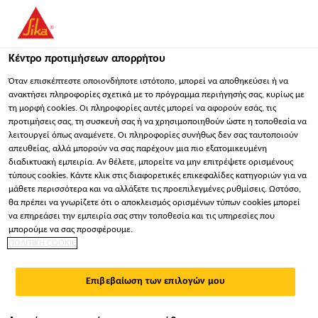
You are accessing "Sika Hellas ΑΒΕΕ", it seems you are
accessing it from "Ηνωμένες Πολιτείες". We have a dedicated
website for your country.
Κέντρο προτιμήσεων απορρήτου
Κατασκευή
...
Sika ThermoCoat®-500 Acryl Top
ΠΑΡΑΜΕΊΝΕΤΕ
ΕΠΙΛΈΞΤΕ ΧΏΡΑ
ΣΕ
Όταν επισκέπτεστε οποιονδήποτε ιστότοπο, μπορεί να αποθηκεύσει ή να
ανακτήσει πληροφορίες σχετικά με το πρόγραμμα περιήγησής σας, κυρίως με
τη μορφή cookies. Οι πληροφορίες αυτές μπορεί να αφορούν εσάς, τις
προτιμήσεις σας, τη συσκευή σας ή να χρησιμοποιηθούν ώστε η τοποθεσία να
Sika Hellas ΑΒΕΕ
λειτουργεί όπως αναμένετε. Οι πληροφορίες συνήθως δεν σας ταυτοποιούν
απευθείας, αλλά μπορούν να σας παρέχουν μια πιο εξατομικευμένη
Sika
διαδικτυακή εμπειρία. Αν θέλετε, μπορείτε να μην επιτρέψετε ορισμένους
τύπους cookies. Κάντε κλικ στις διαφορετικές επικεφαλίδες κατηγοριών για να
μάθετε περισσότερα και να αλλάξετε τις προεπιλεγμένες ρυθμίσεις. Ωστόσο,
ThermoCoat®-500
θα πρέπει να γνωρίζετε ότι ο αποκλεισμός ορισμένων τύπων cookies μπορεί
να επηρεάσει την εμπειρία σας στην τοποθεσία και τις υπηρεσίες που
μπορούμε να σας προσφέρουμε.
Acryl Top
ΠΟΛΙΤΙΚΗ COOKIE
Ακρυλικό, υδατοαπωθητικό τελικό
Επιβεβαίωση των επιλογών μου
επίχρισμα σε μορφή πάστας