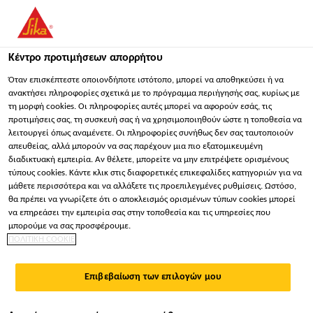
You are accessing "Sika Hellas ΑΒΕΕ", it seems you are
accessing it from "Ηνωμένες Πολιτείες". We have a dedicated
website for your country.
Κέντρο προτιμήσεων απορρήτου
Κατασκευή
...
SikaMur® InjectoCream-100
ΠΑΡΑΜΕΊΝΕΤΕ
ΕΠΙΛΈΞΤΕ ΧΏΡΑ
ΣΕ
Όταν επισκέπτεστε οποιονδήποτε ιστότοπο, μπορεί να αποθηκεύσει ή να
ανακτήσει πληροφορίες σχετικά με το πρόγραμμα περιήγησής σας, κυρίως με
τη μορφή cookies. Οι πληροφορίες αυτές μπορεί να αφορούν εσάς, τις
προτιμήσεις σας, τη συσκευή σας ή να χρησιμοποιηθούν ώστε η τοποθεσία να
Sika Hellas ΑΒΕΕ
λειτουργεί όπως αναμένετε. Οι πληροφορίες συνήθως δεν σας ταυτοποιούν
απευθείας, αλλά μπορούν να σας παρέχουν μια πιο εξατομικευμένη
SikaMur®
διαδικτυακή εμπειρία. Αν θέλετε, μπορείτε να μην επιτρέψετε ορισμένους
τύπους cookies. Κάντε κλικ στις διαφορετικές επικεφαλίδες κατηγοριών για να
μάθετε περισσότερα και να αλλάξετε τις προεπιλεγμένες ρυθμίσεις. Ωστόσο,
InjectoCream-100
θα πρέπει να γνωρίζετε ότι ο αποκλεισμός ορισμένων τύπων cookies μπορεί
να επηρεάσει την εμπειρία σας στην τοποθεσία και τις υπηρεσίες που
μπορούμε να σας προσφέρουμε.
ΕΝΕΣΙΜΟ ΦΡΑΓΜΑ ΑΝΟΔΙΚΗΣ ΥΓΡΑΣΙΑΣ
ΠΟΛΙΤΙΚΗ COOKIE
ΣΙΛΑΝΙΚΗΣ ΒΑΣΗΣ
Επιβεβαίωση των επιλογών μου
Το SikaMur® InjectoCream-100 είναι μια νέα
προσέγγιση για την αντιμετώπιση της ανοδικής