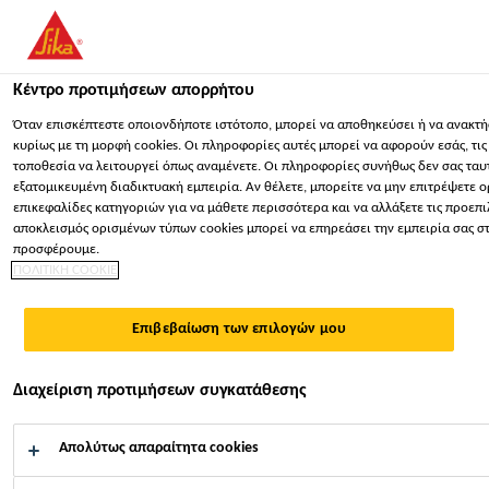
You are accessing "Sika Hellas ΑΒΕΕ", it seems you are accessing
website for your country.
Κέντρο προτιμήσεων απορρήτου
ΠΑΡΑΜΕΊΝΕΤΕ
ΕΠΙΛΈΞΤΕ ΧΏΡΑ
ΣΕ
Κατασκευή
...
Sarnafil® TS 77-20
Όταν επισκέπτεστε οποιονδήποτε ιστότοπο, μπορεί να αποθηκεύσει ή να ανακτή
κυρίως με τη μορφή cookies. Οι πληροφορίες αυτές μπορεί να αφορούν εσάς, τι
τοποθεσία να λειτουργεί όπως αναμένετε. Οι πληροφορίες συνήθως δεν σας ταυ
Sika Hellas ΑΒΕΕ
εξατομικευμένη διαδικτυακή εμπειρία. Αν θέλετε, μπορείτε να μην επιτρέψετε ορ
επικεφαλίδες κατηγοριών για να μάθετε περισσότερα και να αλλάξετε τις προεπι
αποκλεισμός ορισμένων τύπων cookies μπορεί να επηρεάσει την εμπειρία σας στ
Sarnafil® TS 77-20
προσφέρουμε.
ΠΟΛΙΤΙΚΗ COOKIE
ΠΟΛΥΜΕΡΗΣ ΜΕΜΒΡΑΝΗ ΣΤΕΓΑΝΟΠΟΙΗΣΗΣ
Επιβεβαίωση των επιλογών μου
ΔΩΜΑΤΩΝ ΜΕ ΜΗΧΑΝΙΚΗ ΣΤΗΡΙΞΗ ΒΑΣΕΩΣ
FPO
Διαχείριση προτιμήσεων συγκατάθεσης
Η Sarnafil® TS 77-20 (πάχους 2,0 mm) είναι μία
Απολύτως απαραίτητα cookies
οπλισμένη με πολυεστερικό οπλισμό, συνθετική
μεμβράνη στεγανοποίησης δωμάτων, με βάση