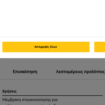
Απόρριψη όλων
ΦΎΛΛΟ ΙΔΙΟΤΉΤΩΝ
ΕΜΦΆΝΙΣΗ ΌΛΩΝ ΤΩΝ
ΠΡΟΪΌΝΤΟΣ
ΕΓΓΡΆΦΩΝ
Επισκόπηση
Λεπτομέρειες προϊόντος
Χρήσεις
Μεμβράνη στεγανοποίησης για: