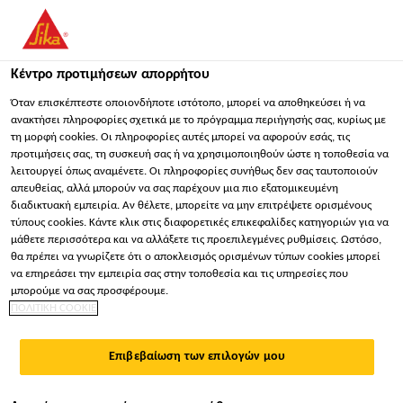
You are accessing "Sika Hellas ΑΒΕΕ", it seems you are
accessing it from "Ηνωμένες Πολιτείες". We have a dedicated
website for your country.
Κέντρο προτιμήσεων απορρήτου
Κατασκευή
...
Sarnafil® T Corner 90° / A
ΠΑΡΑΜΕΊΝΕΤΕ
ΕΠΙΛΈΞΤΕ ΧΏΡΑ
ΣΕ
Όταν επισκέπτεστε οποιονδήποτε ιστότοπο, μπορεί να αποθηκεύσει ή να
ανακτήσει πληροφορίες σχετικά με το πρόγραμμα περιήγησής σας, κυρίως με
τη μορφή cookies. Οι πληροφορίες αυτές μπορεί να αφορούν εσάς, τις
προτιμήσεις σας, τη συσκευή σας ή να χρησιμοποιηθούν ώστε η τοποθεσία να
Sika Hellas ΑΒΕΕ
λειτουργεί όπως αναμένετε. Οι πληροφορίες συνήθως δεν σας ταυτοποιούν
απευθείας, αλλά μπορούν να σας παρέχουν μια πιο εξατομικευμένη
Sarnafil® T Corner
διαδικτυακή εμπειρία. Αν θέλετε, μπορείτε να μην επιτρέψετε ορισμένους
τύπους cookies. Κάντε κλικ στις διαφορετικές επικεφαλίδες κατηγοριών για να
μάθετε περισσότερα και να αλλάξετε τις προεπιλεγμένες ρυθμίσεις. Ωστόσο,
90° / A
θα πρέπει να γνωρίζετε ότι ο αποκλεισμός ορισμένων τύπων cookies μπορεί
να επηρεάσει την εμπειρία σας στην τοποθεσία και τις υπηρεσίες που
μπορούμε να σας προσφέρουμε.
Προδιαμορφωμένες γωνίες βάσεως εύκαμπτης
ΠΟΛΙΤΙΚΗ COOKIE
πολυολεφίνης (FPO)
Επιβεβαίωση των επιλογών μου
Εξαιρετική αντοχή σε περιβαλλοντικές