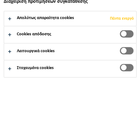
καταπονήσεις, συμπεριλαμβάνοντας την
Διαχείριση προτιμήσεων συγκατάθεσης
έκθεση σε υπεριώδη ακτινοβολία
Απολύτως απαραίτητα cookies
Πάντα ενεργό
Εύκολες στην εφαρμογή
Εξαιρετικά χαρακτηριστικά θερμοσυγκόλλησης
Cookies απόδοσης
με τη μεμβράνη υγρομόνωσης
Λειτουργικά cookies
ΒΡΕΊΤΕ ΚΑΤΆΣΤΗΜΑ SIKA
Στοχευμένα cookies
ΕΠΙΚΟΙΝΩΝΙΑ