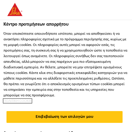
You are accessing "Sika Hellas ΑΒΕΕ", it seems you are
accessing it from "Ηνωμένες Πολιτείες". We have a dedicated
website for your country.
Κέντρο προτιμήσεων απορρήτου
Κατασκευή
...
Sarnavap®-5000 E SA
ΠΑΡΑΜΕΊΝΕΤΕ
ΕΠΙΛΈΞΤΕ ΧΏΡΑ
ΣΕ
Όταν επισκέπτεστε οποιονδήποτε ιστότοπο, μπορεί να αποθηκεύσει ή να
ανακτήσει πληροφορίες σχετικά με το πρόγραμμα περιήγησής σας, κυρίως με
τη μορφή cookies. Οι πληροφορίες αυτές μπορεί να αφορούν εσάς, τις
προτιμήσεις σας, τη συσκευή σας ή να χρησιμοποιηθούν ώστε η τοποθεσία να
Sika Hellas ΑΒΕΕ
λειτουργεί όπως αναμένετε. Οι πληροφορίες συνήθως δεν σας ταυτοποιούν
απευθείας, αλλά μπορούν να σας παρέχουν μια πιο εξατομικευμένη
Sarnavap®-5000 E
διαδικτυακή εμπειρία. Αν θέλετε, μπορείτε να μην επιτρέψετε ορισμένους
τύπους cookies. Κάντε κλικ στις διαφορετικές επικεφαλίδες κατηγοριών για να
μάθετε περισσότερα και να αλλάξετε τις προεπιλεγμένες ρυθμίσεις. Ωστόσο,
SA
θα πρέπει να γνωρίζετε ότι ο αποκλεισμός ορισμένων τύπων cookies μπορεί
να επηρεάσει την εμπειρία σας στην τοποθεσία και τις υπηρεσίες που
μπορούμε να σας προσφέρουμε.
ΑΥΤΟΚΟΛΛΗΤΟ ΦΡΑΓΜΑ ΥΔΡΑΤΜΩΝ
ΠΟΛΙΤΙΚΗ COOKIE
ΑΣΦΑΛΤΙΚΗΣ ΒΑΣΗΣ
Επιβεβαίωση των επιλογών μου
Το Sarnavap®-5000 E SA είναι πολυστρωματική,
αυτοκόλλητη μεμβράνη- φράγμα υδρατμών βάσεως