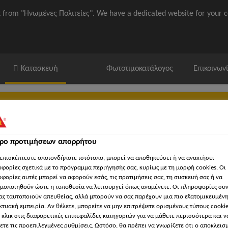
it from "Ηνωμένες Πολιτείες". We have a dedicated website for your c
Κατασκευή
Φωτοτιμοκατάλογος
Επικοινων
τρο προτιμήσεων απορρήτου
επισκέπτεστε οποιονδήποτε ιστότοπο, μπορεί να αποθηκεύσει ή να ανακτήσει
ika / ΒΙΜ
'Εγγραφα
Βρείτε κατάστημα Sika
'Εργα Αναφορ
φορίες σχετικά με το πρόγραμμα περιήγησής σας, κυρίως με τη μορφή cookies. Οι
φορίες αυτές μπορεί να αφορούν εσάς, τις προτιμήσεις σας, τη συσκευή σας ή να
μοποιηθούν ώστε η τοποθεσία να λειτουργεί όπως αναμένετε. Οι πληροφορίες συ
ας ταυτοποιούν απευθείας, αλλά μπορούν να σας παρέχουν μια πιο εξατομικευμέν
κτυακή εμπειρία. Αν θέλετε, μπορείτε να μην επιτρέψετε ορισμένους τύπους cookie
σία ξύλινων επιφανειών
Sikagard®-220 Wood Stain Gel Colour
 κλικ στις διαφορετικές επικεφαλίδες κατηγοριών για να μάθετε περισσότερα και ν
ετε τις προεπιλεγμένες ρυθμίσεις. Ωστόσο, θα πρέπει να γνωρίζετε ότι ο αποκλεισ