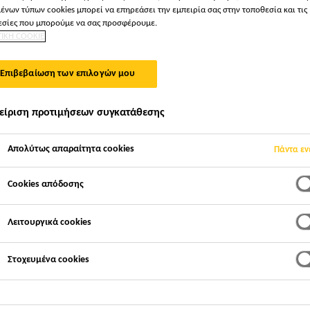
ένων τύπων cookies μπορεί να επηρεάσει την εμπειρία σας στην τοποθεσία και τις
Sikagard®-220 Wo
σίες που μπορούμε να σας προσφέρουμε.
ΤΙΚΗ COOKIE
Colour
Επιβεβαίωση των επιλογών μου
Υψηλής ποιότητας gel βερνίκι εμποτισμού 
είριση προτιμήσεων συγκατάθεσης
Υψηλής ποιότητας, ακρυλικό, θιξοτροπικό, υδατοαπω
Απολύτως απαραίτητα cookies
Πάντα εν
gel. Αναδεικνύει τη φυσική ομορφιά των κόκκων το
διάρκειας.
Cookies απόδοσης
Λειτουργικά cookies
Εύκολη εφαρμογή. Δε στάζει κατά την εφαρμογή 
Εξαιρετική αντοχή στην υπεριώδη ακτινοβολία
Στοχευμένα cookies
Υψηλή διείσδυση
ΒΡΕΊΤΕ ΚΑΤΆΣΤΗΜΑ SIKA