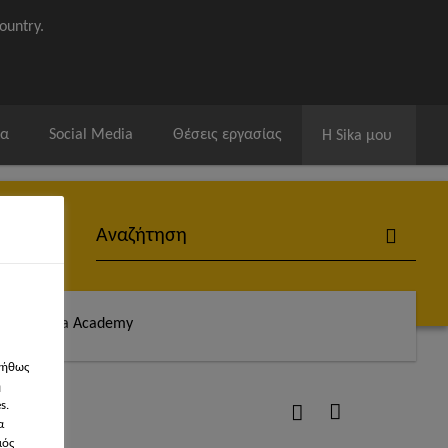
ountry.
ία
Social Media
Θέσεις εργασίας
Η Sika μου
άς
Sika Academy
νήθως
η
s.
α
μός