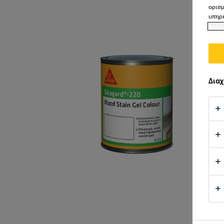
ορισμ
υπηρε
ΠΟΛΙ
Διαχ