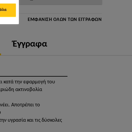
 όλα
ΟΪΌΝΤΟΣ
ΕΜΦΆΝΙΣΗ ΌΛΩΝ ΤΩΝ ΕΓΓΡΆΦΩΝ
Έγγραφα
ι κατά την εφαρμογή του
εριώδη ακτινοβολία
νέει. Αποτρέπει το
ύ
ην υγρασία και τις δύσκολες