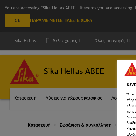
You are accessing "Sika Hellas ΑΒΕΕ", it seems you are accessing 
ΠΑΡΑΜΕΊΝΕΤΕ
ΕΠΙΛΈΞΤΕ ΧΏΡΑ
ΣΕ
Sika Hellas
'Αλλες χώρες
Όλες οι αγορές
Sika Hellas ΑΒΕΕ
Κέν
Όταν 
Κατασκευή
Λύσεις για χώρους κατοικίας
Λογισμικά S
πληρο
πληρο
χρησι
δεν σ
διαδι
Κατασκευή
Σφράγιση & συγκόλληση
Προστα
Κάντε
αλλάξ