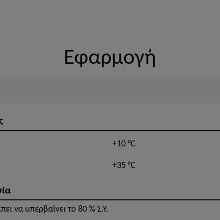
Εφαρμογή
ς
+10 °C
+35 °C
σία
ει να υπερβαίνει το 80 % Σ.Υ.