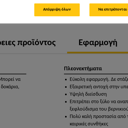
Απόρριψη όλων
Να επιτρέπονται
ΦΎΛΛΟ ΙΔΙΟΤΉΤΩΝ ΠΡ
ειες προϊόντος
Εφαρμογή
Πλεονεκτήματα
Μπορεί να
Εύκολη εφαρμογή. Δε στάζε
 δοκάρια,
Εξαιρετική αντοχή στην υπ
Υψηλή διείσδυση
Επιτρέπει στο ξύλο να αναπ
ξεφλούδισμα του βερνικιο
Πολύ καλή προστασία από τ
καιρικές συνθήκες