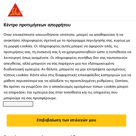
You are accessing "Sika Hellas ΑΒΕΕ", it seems you are
accessing it from "Ηνωμένες Πολιτείες". We have a dedicated
website for your country.
Κέντρο προτιμήσεων απορρήτου
Κατασκευή
...
Sikaplan® WT 1200-20 C
ΠΑΡΑΜΕΊΝΕΤΕ
ΕΠΙΛΈΞΤΕ ΧΏΡΑ
ΣΕ
Όταν επισκέπτεστε οποιονδήποτε ιστότοπο, μπορεί να αποθηκεύσει ή να
ανακτήσει πληροφορίες σχετικά με το πρόγραμμα περιήγησής σας, κυρίως με
τη μορφή cookies. Οι πληροφορίες αυτές μπορεί να αφορούν εσάς, τις
προτιμήσεις σας, τη συσκευή σας ή να χρησιμοποιηθούν ώστε η τοποθεσία να
Sika Hellas ΑΒΕΕ
λειτουργεί όπως αναμένετε. Οι πληροφορίες συνήθως δεν σας ταυτοποιούν
απευθείας, αλλά μπορούν να σας παρέχουν μια πιο εξατομικευμένη
Sikaplan® WT
διαδικτυακή εμπειρία. Αν θέλετε, μπορείτε να μην επιτρέψετε ορισμένους
τύπους cookies. Κάντε κλικ στις διαφορετικές επικεφαλίδες κατηγοριών για να
μάθετε περισσότερα και να αλλάξετε τις προεπιλεγμένες ρυθμίσεις. Ωστόσο,
1200-20 C
θα πρέπει να γνωρίζετε ότι ο αποκλεισμός ορισμένων τύπων cookies μπορεί
να επηρεάσει την εμπειρία σας στην τοποθεσία και τις υπηρεσίες που
μπορούμε να σας προσφέρουμε.
Η Sikaplan WT 1200-20C είναι μία οπλισμένη με
ΠΟΛΙΤΙΚΗ COOKIE
υαλοπίλημα μεμβράνη στεγανοποίησης με βάση
εύκαμπτη πολυολεφίνη (FPO).
Επιβεβαίωση των επιλογών μου