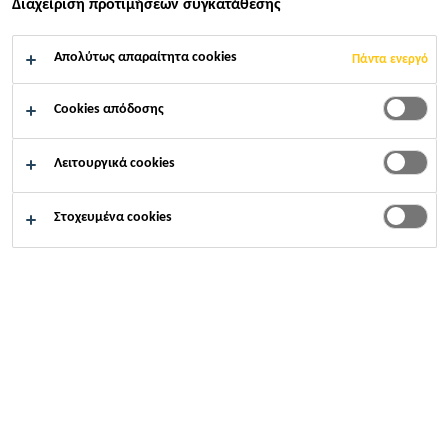
Ανθεκτική σε γήρανση
Διαχείριση προτιμήσεων συγκατάθεσης
Υψηλή εφελκυστική αντοχή και επιμήκυνση
Απολύτως απαραίτητα cookies
Πάντα ενεργό
Ανθεκτική σε διεισδύσεις ριζικών συστημάτων
και μικρο-οργανισμούς
Cookies απόδοσης
Λειτουργικά cookies
Στοχευμένα cookies
ΒΡΕΊΤΕ ΚΑΤΆΣΤΗΜΑ SIKA
ΕΠΙΚΟΙΝΩΝΙΑ