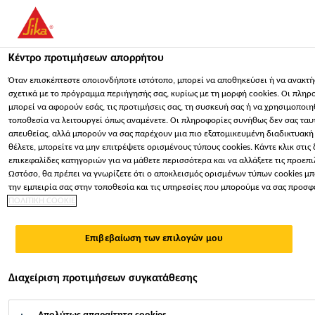
You are accessing "Sika Hellas ΑΒΕΕ", it seems you are accessing i
"Ηνωμένες Πολιτείες". We have a dedicated website for your count
Κέντρο προτιμήσεων απορρήτου
ΠΑΡΑΜΕΊΝΕΤΕ
ΕΠΙΛΈΞΤΕ ΧΏΡΑ
ΣΕ
Κατασκευή
...
Sika® Injection-307
Όταν επισκέπτεστε οποιονδήποτε ιστότοπο, μπορεί να αποθηκεύσει ή να ανακτ
σχετικά με το πρόγραμμα περιήγησής σας, κυρίως με τη μορφή cookies. Οι πληρ
μπορεί να αφορούν εσάς, τις προτιμήσεις σας, τη συσκευή σας ή να χρησιμοποι
Sika Hellas ΑΒΕΕ
τοποθεσία να λειτουργεί όπως αναμένετε. Οι πληροφορίες συνήθως δεν σας τα
απευθείας, αλλά μπορούν να σας παρέχουν μια πιο εξατομικευμένη διαδικτυακή 
θέλετε, μπορείτε να μην επιτρέψετε ορισμένους τύπους cookies. Κάντε κλικ στις
Sika® Injection-307
επικεφαλίδες κατηγοριών για να μάθετε περισσότερα και να αλλάξετε τις προεπι
Ωστόσο, θα πρέπει να γνωρίζετε ότι ο αποκλεισμός ορισμένων τύπων cookies μ
την εμπειρία σας στην τοποθεσία και τις υπηρεσίες που μπορούμε να σας προσ
ΕΛΑΣΤΙΚΗ ΠΟΛΥΑΚΡΥΛΙΚΗ ΕΝΕΣΙΜΗ ΡΗΤΙΝΗ
ΠΟΛΙΤΙΚΗ COOKIE
ΓΙΑ ΜΟΝΙΜΑ ΣΤΕΓΑΝΗ ΣΦΡΑΓΙΣΗ
Επιβεβαίωση των επιλογών μου
Το Sika® Injection-307 είναι ελαστική πολυακρυλική
ενέσιμη ρητίνη 3-συστατικών, ιδιαίτερα χαμηλού
Διαχείριση προτιμήσεων συγκατάθεσης
ιξώδους, με ρυθμιζόμενο χρόνο αντίδρασης.