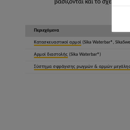
βασίζονται και το σχεδιασμό
Περιεχόμενα
Κατασκευαστικοί αρμοί
(Sika Waterbar®, SikaSwel
Αρμοί διαστολής
(Sika Waterbar®)
Σύστημα σφράγισης ρωγμών & αρμών μεγάλης 