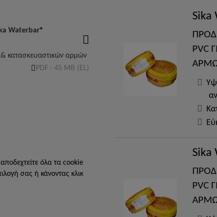
Sika
ka Waterbar®
ΠΡΟΔ
PVC 
 & κατασκευαστικών αρμών
ΑΡΜ
PDF - 45 MB (EL)
Υψ
αν
Κα
Εύ
Sika
 αποδεχτείτε όλα τα cookie
ΠΡΟΔ
πιλογή σας ή κάνοντας κλικ
PVC 
ΑΡΜ