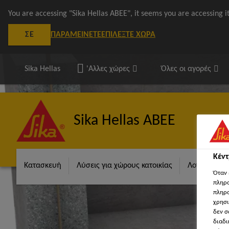
You are accessing "Sika Hellas ΑΒΕΕ", it seems you are accessing 
ΠΑΡΑΜΕΊΝΕΤΕ
ΕΠΙΛΈΞΤΕ ΧΏΡΑ
ΣΕ
Sika Hellas
'Αλλες χώρες
Όλες οι αγορές
Sika Hellas ΑΒΕΕ
Κέν
Κατασκευή
Λύσεις για χώρους κατοικίας
Λογισμικά S
Όταν 
πληρο
πληρο
χρησι
δεν σ
διαδι