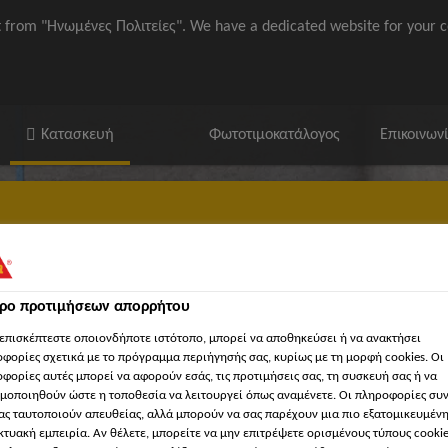
it from "Ηνωμένες Πολιτείες". We have a dedicated website for your c
Κατασκευή
Φωτοτιμοκατάλογος
Επικοινων
τρο προτιμήσεων απορρήτου
ika / ΒΙΜ
'Εγγραφα
Βρείτε κατάστημα Sika
'Εργα Αναφορ
επισκέπτεστε οποιονδήποτε ιστότοπο, μπορεί να αποθηκεύσει ή να ανακτήσει
φορίες σχετικά με το πρόγραμμα περιήγησής σας, κυρίως με τη μορφή cookies. Οι
φορίες αυτές μπορεί να αφορούν εσάς, τις προτιμήσεις σας, τη συσκευή σας ή να
μοποιηθούν ώστε η τοποθεσία να λειτουργεί όπως αναμένετε. Οι πληροφορίες συ
ας ταυτοποιούν απευθείας, αλλά μπορούν να σας παρέχουν μια πιο εξατομικευμέν
κτυακή εμπειρία. Αν θέλετε, μπορείτε να μην επιτρέψετε ορισμένους τύπους cookie