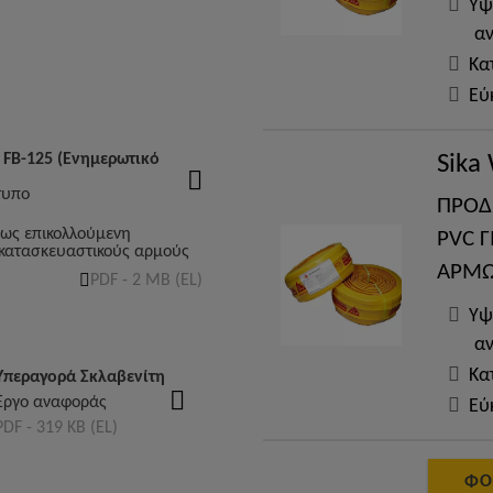
Υψ
αν
Κα
Εύ
Sika
 FB-125 (Ενημερωτικό
τυπο
ΠΡΟΔ
ως επικολλούμενη
PVC 
κατασκευαστικούς αρμούς
ΑΡΜ
PDF - 2 MB (EL)
Υψ
αν
Κα
Υπεραγορά Σκλαβενίτη
Έργο αναφοράς
Εύ
PDF - 319 KB (EL)
ΦΌ