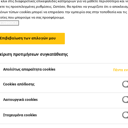
 κλικ στις διαφορετικές επικεφαλίδες κατηγοριών για να μάθετε περισσότερα και ν
ετε τις προεπιλεγμένες ρυθμίσεις. Ωστόσο, θα πρέπει να γνωρίζετε ότι ο αποκλεισ
ένων τύπων cookies μπορεί να επηρεάσει την εμπειρία σας στην τοποθεσία και τις
ΓΑΝΟΠΟΊΗΣΗΣ ΑΡΜ
σίες που μπορούμε να σας προσφέρουμε.
ΤΙΚΗ COOKIE
Επιβεβαίωση των επιλογών μου
είριση προτιμήσεων συγκατάθεσης
Απολύτως απαραίτητα cookies
Πάντα εν
ϊόντα στεγανοποίησης αρμών
Cookies απόδοσης
Λειτουργικά cookies
άμα συστημάτων για στεγανοποίηση κατασκευαστι
τοποθετούνται στην κατασκευή κατά τη φάση σ
Στοχευμένα cookies
ή, με διαφορετικό τρόπο, ανάλογα με την τεχν