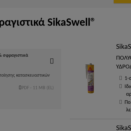
αγιστικά SikaSwell®
Sika
& σφραγιστικά
ΠΟΛΥ
ΥΔΡΟ
ποίησης κατασκευαστικών
1-
Ιδ
PDF - 11 MB (EL)
αρ
Πο
λε
SikaS