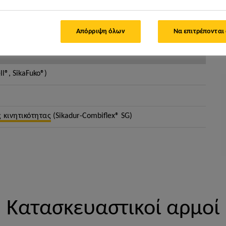
 τους.
Απόρριψη όλων
Να επιτρέπονται
l®, SikaFuko®)
κινητικότητας
(Sikadur-Combiflex® SG)
Κατασκευαστικοί αρμοί