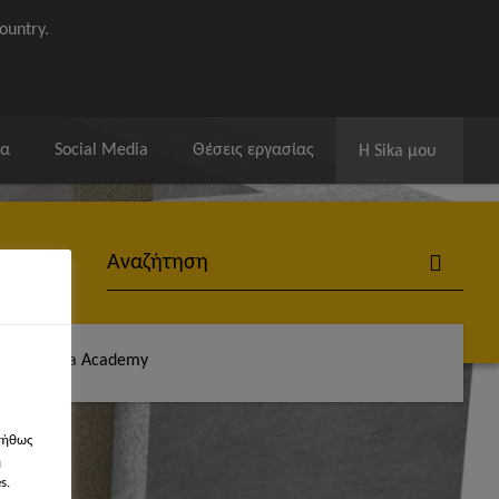
ountry.
ία
Social Media
Θέσεις εργασίας
Η Sika μου
άς
Sika Academy
νήθως
η
s.