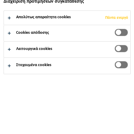
Διαχείριση προτιμήσεων συγκατάθεσης
Κατασκευή
...
Διαστολικοί αρμοί
Απολύτως απαραίτητα cookies
Πάντα ενεργό
Cookies απόδοσης
Λειτουργικά cookies
Οι υδροφραγές Sika Waterbar® από PVC
προσφέρουν μία ανθεκτική και αξιόπιστη
Στοχευμένα cookies
λύση στεγανοποίησης διαστολικών αρμών,
είτε εγκιβωτισμένες στο σκυρόδεμα, είτε
τοποθετημένες στην εξωτερική επιφάνεια της
κατασκευής.