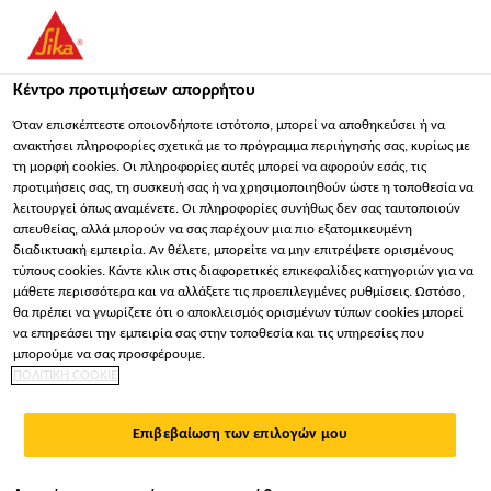
You are accessing "Sika Hellas ΑΒΕΕ", it seems you are
accessing it from "Ηνωμένες Πολιτείες". We have a dedicated
website for your country.
Κέντρο προτιμήσεων απορρήτου
ΠΑΡΑΜΕΊΝΕΤΕ
ΕΠΙΛΈΞΤΕ ΧΏΡΑ
ΣΕ
Όταν επισκέπτεστε οποιονδήποτε ιστότοπο, μπορεί να αποθηκεύσει ή να
ανακτήσει πληροφορίες σχετικά με το πρόγραμμα περιήγησής σας, κυρίως με
τη μορφή cookies. Οι πληροφορίες αυτές μπορεί να αφορούν εσάς, τις
προτιμήσεις σας, τη συσκευή σας ή να χρησιμοποιηθούν ώστε η τοποθεσία να
Sika Hellas ΑΒΕΕ
λειτουργεί όπως αναμένετε. Οι πληροφορίες συνήθως δεν σας ταυτοποιούν
απευθείας, αλλά μπορούν να σας παρέχουν μια πιο εξατομικευμένη
διαδικτυακή εμπειρία. Αν θέλετε, μπορείτε να μην επιτρέψετε ορισμένους
τύπους cookies. Κάντε κλικ στις διαφορετικές επικεφαλίδες κατηγοριών για να
μάθετε περισσότερα και να αλλάξετε τις προεπιλεγμένες ρυθμίσεις. Ωστόσο,
θα πρέπει να γνωρίζετε ότι ο αποκλεισμός ορισμένων τύπων cookies μπορεί
ΔΙΑΣΤΟΛΙΚΟΊ
να επηρεάσει την εμπειρία σας στην τοποθεσία και τις υπηρεσίες που
μπορούμε να σας προσφέρουμε.
ΠΟΛΙΤΙΚΗ COOKIE
ΑΡΜΟΊ
Επιβεβαίωση των επιλογών μου