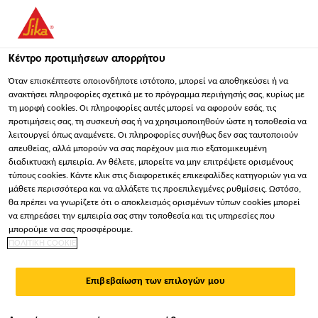
You are accessing "Sika Hellas ΑΒΕΕ", it seems you are
accessing it from "Ηνωμένες Πολιτείες". We have a dedicated
website for your country.
Κέντρο προτιμήσεων απορρήτου
Κατασκευή
...
Sikadur®-31+
ΠΑΡΑΜΕΊΝΕΤΕ
ΕΠΙΛΈΞΤΕ ΧΏΡΑ
ΣΕ
Όταν επισκέπτεστε οποιονδήποτε ιστότοπο, μπορεί να αποθηκεύσει ή να
ανακτήσει πληροφορίες σχετικά με το πρόγραμμα περιήγησής σας, κυρίως με
τη μορφή cookies. Οι πληροφορίες αυτές μπορεί να αφορούν εσάς, τις
προτιμήσεις σας, τη συσκευή σας ή να χρησιμοποιηθούν ώστε η τοποθεσία να
Sika Hellas ΑΒΕΕ
λειτουργεί όπως αναμένετε. Οι πληροφορίες συνήθως δεν σας ταυτοποιούν
απευθείας, αλλά μπορούν να σας παρέχουν μια πιο εξατομικευμένη
Sikadur®-31+
διαδικτυακή εμπειρία. Αν θέλετε, μπορείτε να μην επιτρέψετε ορισμένους
τύπους cookies. Κάντε κλικ στις διαφορετικές επικεφαλίδες κατηγοριών για να
μάθετε περισσότερα και να αλλάξετε τις προεπιλεγμένες ρυθμίσεις. Ωστόσο,
2-συστατικών εποξειδικό προϊόν για
θα πρέπει να γνωρίζετε ότι ο αποκλεισμός ορισμένων τύπων cookies μπορεί
να επηρεάσει την εμπειρία σας στην τοποθεσία και τις υπηρεσίες που
δομητική συγκόλληση και επισκευή
μπορούμε να σας προσφέρουμε.
ΠΟΛΙΤΙΚΗ COOKIE
σκυροδέματος, χαμηλών εκπομπών VOC
Το Sikadur®-31+ είναι 2-συστατικών, χαμηλών
Επιβεβαίωση των επιλογών μου
εκπομπών VOC, θιξοτροπικό, δομητικό
συγκολλητικό, ανεπηρέαστο από την υγρασία, με