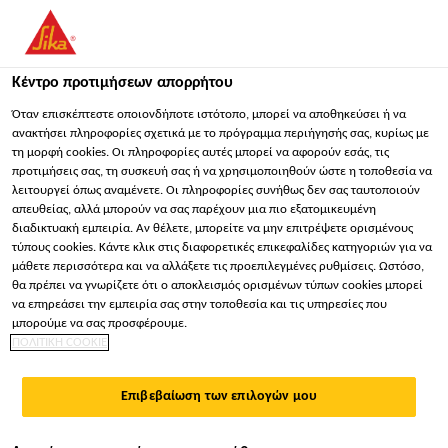
You are accessing "Sika Hellas ΑΒΕΕ", it seems you are
accessing it from "Ηνωμένες Πολιτείες". We have a dedicated
website for your country.
Κέντρο προτιμήσεων απορρήτου
Κατασκευή
...
Sika Comfortfloor® PS-66
ΠΑΡΑΜΕΊΝΕΤΕ
ΕΠΙΛΈΞΤΕ ΧΏΡΑ
ΣΕ
Όταν επισκέπτεστε οποιονδήποτε ιστότοπο, μπορεί να αποθηκεύσει ή να
ανακτήσει πληροφορίες σχετικά με το πρόγραμμα περιήγησής σας, κυρίως με
τη μορφή cookies. Οι πληροφορίες αυτές μπορεί να αφορούν εσάς, τις
προτιμήσεις σας, τη συσκευή σας ή να χρησιμοποιηθούν ώστε η τοποθεσία να
Sika Hellas ΑΒΕΕ
λειτουργεί όπως αναμένετε. Οι πληροφορίες συνήθως δεν σας ταυτοποιούν
απευθείας, αλλά μπορούν να σας παρέχουν μια πιο εξατομικευμένη
Sika Comfortfloor®
διαδικτυακή εμπειρία. Αν θέλετε, μπορείτε να μην επιτρέψετε ορισμένους
τύπους cookies. Κάντε κλικ στις διαφορετικές επικεφαλίδες κατηγοριών για να
μάθετε περισσότερα και να αλλάξετε τις προεπιλεγμένες ρυθμίσεις. Ωστόσο,
PS-66
θα πρέπει να γνωρίζετε ότι ο αποκλεισμός ορισμένων τύπων cookies μπορεί
να επηρεάσει την εμπειρία σας στην τοποθεσία και τις υπηρεσίες που
μπορούμε να σας προσφέρουμε.
ΛΕΙΟ, ΕΛΑΣΤΙΚΟ, ΠΟΛΥΟΥΡΕΘΑΝΙΚΟ
ΠΟΛΙΤΙΚΗ COOKIE
ΣΥΣΤΗΜΑ ΔΑΠΕΔΩΝ, ΧΑΜΗΛΩΝ
ΕΚΠΟΜΠΩΝ ΠΤΗΤΙΚΩΝ ΟΡΓΑΝΙΚΩΝ
Επιβεβαίωση των επιλογών μου
ΕΝΩΣΕΩΝ, ΜΕ ΔΥΝΑΤΟΤΗΤΑ ΕΠΙΠΑΣΗΣ