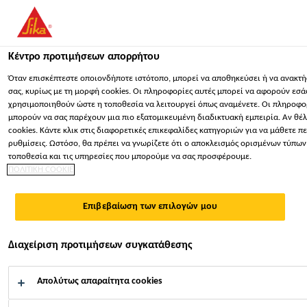
You are accessing "Sika Hellas ΑΒΕΕ", it seems you are accessing 
dedicated website for your country.
Κέντρο προτιμήσεων απορρήτου
ΠΑΡΑΜΕΊΝΕΤΕ
ΕΠΙΛΈΞΤΕ ΧΏΡΑ
ΣΕ
Κατασκευή
...
Sikafloor®-304 W
Όταν επισκέπτεστε οποιονδήποτε ιστότοπο, μπορεί να αποθηκεύσει ή να ανακτ
σας, κυρίως με τη μορφή cookies. Οι πληροφορίες αυτές μπορεί να αφορούν εσάς,
χρησιμοποιηθούν ώστε η τοποθεσία να λειτουργεί όπως αναμένετε. Οι πληροφο
Sika Hellas ΑΒΕΕ
μπορούν να σας παρέχουν μια πιο εξατομικευμένη διαδικτυακή εμπειρία. Αν θέλ
cookies. Κάντε κλικ στις διαφορετικές επικεφαλίδες κατηγοριών για να μάθετε π
ρυθμίσεις. Ωστόσο, θα πρέπει να γνωρίζετε ότι ο αποκλεισμός ορισμένων τύπων 
Sikafloor®-304 W
τοποθεσία και τις υπηρεσίες που μπορούμε να σας προσφέρουμε.
ΠΟΛΙΤΙΚΗ COOKIE
2-συστατικών, ματ πολυουρεθανική βαφή
Επιβεβαίωση των επιλογών μου
σφράγισης, μέρος των συστημάτων
Sika Comfortfloor®
Διαχείριση προτιμήσεων συγκατάθεσης
Sikafloor®-304 W είναι δύο συστατικών, ματ,
Απολύτως απαραίτητα cookies
υδατικής βάσης πολυουρεθανική βαφή σφράγισης,
πολύ χαμηλών εκπομπών VOC.