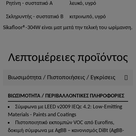
Ρητίνη - συστατικό A
λευκό, υγρό
Σκληρυντής - συστατικό B
κιτρινωπό, υγρό
Sikafloor®-304W είναι ματ μετά την τελική του ωρίμανση.
Λεπτομέρειες προϊόντος
Βιωσιμότητα / Πιστοποιήσεις / Εγκρίσεις
ΒΙΩΣΙΜΟΤΗΤΑ / ΠΕΡΙΒΑΛΛΟΝΤΙΚΕΣ ΠΛΗΡΟΦΟΡΙΕΣ
Σύμφωνα με LEED v2009 IEQc 4.2: Low-Emitting
Materials - Paints and Coatings
Πιστοποιητικό εκπομπών VOC από Eurofins,
δοκιμή σύμφωνα με AgBB – κανονισμός DiΒt (AgBB-