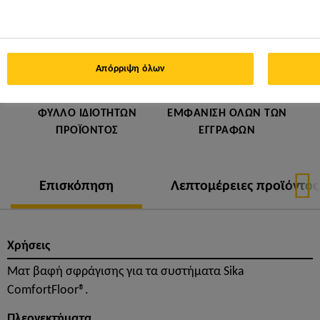
Απόρριψη όλων
ΦΎΛΛΟ ΙΔΙΟΤΉΤΩΝ
ΕΜΦΆΝΙΣΗ ΌΛΩΝ ΤΩΝ
ΠΡΟΪΌΝΤΟΣ
ΕΓΓΡΆΦΩΝ
Επισκόπηση
Λεπτομέρειες προϊόντος
Χρήσεις
Ματ βαφή σφράγισης για τα συστήματα Sika
ComfortFloor®.
Πλεονεκτήματα