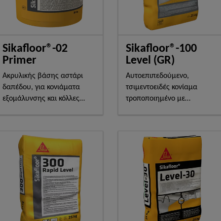
Sikafloor®-02
Sikafloor®-100
Primer
Level (GR)
Ακρυλικής βάσης αστάρι
Aυτοεπιπεδούμενο,
δαπέδου, για κονιάματα
τσιμεντοειδές κονίαμα
εξομάλυνσης και κόλλες
τροποποιημένο με
πλακιδίων
πολυμερή για εξομάλυνση
δαπέδων πριν τη διάστρωση
κεραμικών πλακιδίων &
ελαστικών δαπέδων. Πάχος
εφαρμογής 2-10mm