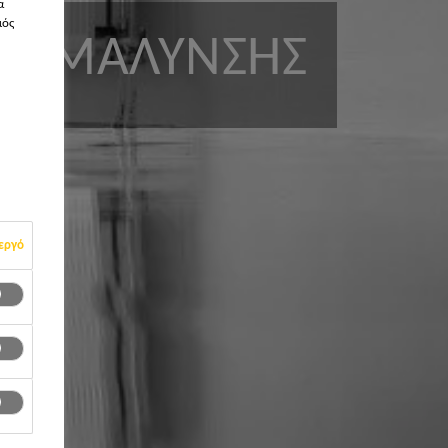
α
μός
ΕΞΟΜΆΛΥΝΣΗΣ
εργό