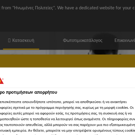
it from "Ηνωμένες Πολιτείες". We have a dedicated website for your c
Κατασκευή
Φωτοτιμοκατάλογος
Επικοινων
τρο προτιμήσεων απορρήτου
ika / ΒΙΜ
'Εγγραφα
Βρείτε κατάστημα Sika
'Εργα Αναφορ
επισκέπτεστε οποιονδήποτε ιστότοπο, μπορεί να αποθηκεύσει ή να ανακτήσει
φορίες σχετικά με το πρόγραμμα περιήγησής σας, κυρίως με τη μορφή cookies. Οι
φορίες αυτές μπορεί να αφορούν εσάς, τις προτιμήσεις σας, τη συσκευή σας ή να
μοποιηθούν ώστε η τοποθεσία να λειτουργεί όπως αναμένετε. Οι πληροφορίες συ
ας ταυτοποιούν απευθείας, αλλά μπορούν να σας παρέχουν μια πιο εξατομικευμέν
κτυακή εμπειρία. Αν θέλετε, μπορείτε να μην επιτρέψετε ορισμένους τύπους cookie