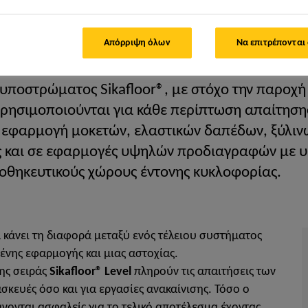
 εξομάλυνσης & επισκευής υποστρώματος
Αυτοεπιπεδούμενα
Απόρριψη όλων
Να επιτρέπονται
ποστρώματος Sikafloor®, με στόχο την παροχή 
ρησιμοποιούνται για κάθε περίπτωση απαίτηση
ν εφαρμογή μοκετών, ελαστικών δαπέδων, ξύλιν
ς και σε εφαρμογές υψηλών προδιαγραφών με υ
οθηκευτικούς χώρους έντονης κυκλοφορίας.
 κάνει τη διαφορά μεταξύ ενός τέλειου συστήματος
ένης εφαρμογής και μιας αστοχίας.
ης σειράς
Sikafloor® Level
πληρούν τις απαιτήσεις των
κευές όσο και για εργασίες ανακαίνισης. Τόσο ο
νονται ασφαλείς για το τελικό αποτέλεσμα έχοντας