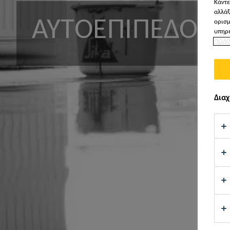
Κάντε
αλλάξ
ΑΥΤΟΕΠΙΠΕΔΟΎ
ορισμ
υπηρε
ΠΟΛΙ
Διαχ