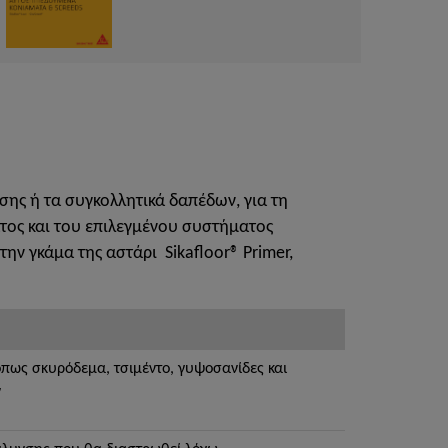
ης ή τα συγκολλητικά δαπέδων, για τη
ος και του επιλεγμένου συστήματος
ην γκάμα της αστάρι Sikafloor® Primer,
ως σκυρόδεμα, τσιμέντο, γυψοσανίδες και
ν