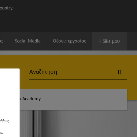
ountry.
ία
Social Media
Θέσεις εργασίας
Η Sika μου
άς
Sika Academy
νήθως
η
s.