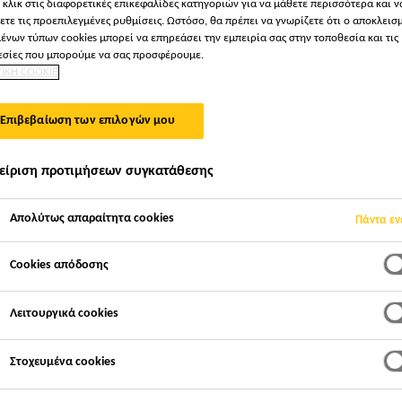
 κλικ στις διαφορετικές επικεφαλίδες κατηγοριών για να μάθετε περισσότερα και ν
ετε τις προεπιλεγμένες ρυθμίσεις. Ωστόσο, θα πρέπει να γνωρίζετε ότι ο αποκλεισ
ΜΕΝΑ ΣΥΣΤΉΜΑΤΑ 
ένων τύπων cookies μπορεί να επηρεάσει την εμπειρία σας στην τοποθεσία και τις
σίες που μπορούμε να σας προσφέρουμε.
ΤΙΚΗ COOKIE
Επιβεβαίωση των επιλογών μου
είριση προτιμήσεων συγκατάθεσης
Απολύτως απαραίτητα cookies
Πάντα εν
Cookies απόδοσης
Λειτουργικά cookies
Στοχευμένα cookies