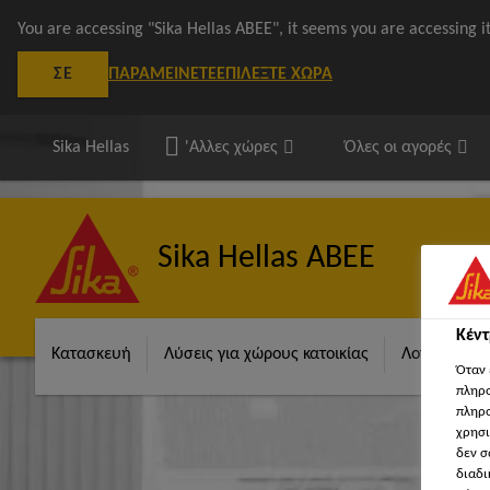
You are accessing "Sika Hellas ΑΒΕΕ", it seems you are accessing 
ΠΑΡΑΜΕΊΝΕΤΕ
ΕΠΙΛΈΞΤΕ ΧΏΡΑ
ΣΕ
Sika Hellas
'Αλλες χώρες
Όλες οι αγορές
Sika Hellas ΑΒΕΕ
Κέν
Κατασκευή
Λύσεις για χώρους κατοικίας
Λογισμικά S
Όταν 
πληρο
πληρο
χρησι
δεν σ
διαδι