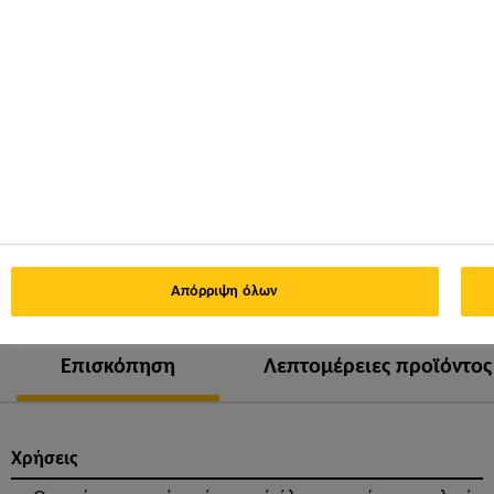
ΦΎΛΛΟ ΙΔΙΟΤΉΤΩΝ
ΕΜΦΆΝΙΣΗ ΌΛΩΝ ΤΩΝ
ΠΡΟΪΌΝΤΟΣ
ΕΓΓΡΆΦΩΝ
Απόρριψη όλων
Επισκόπηση
Λεπτομέρειες προϊόντος
Χρήσεις