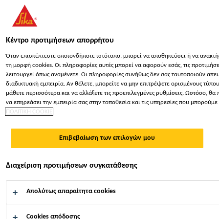
You are accessing "Sika Hellas ΑΒΕΕ", it seems you are accessing
for your country.
Κέντρο προτιμήσεων απορρήτου
ΠΑΡΑΜΕΊΝΕΤΕ
ΕΠΙΛΈΞΤΕ ΧΏΡΑ
ΣΕ
Κατασκευή
...
Sikafloor®-220 W Conductive
Όταν επισκέπτεστε οποιονδήποτε ιστότοπο, μπορεί να αποθηκεύσει ή να ανακτή
τη μορφή cookies. Οι πληροφορίες αυτές μπορεί να αφορούν εσάς, τις προτιμήσ
λειτουργεί όπως αναμένετε. Οι πληροφορίες συνήθως δεν σας ταυτοποιούν απευ
Sika Hellas ΑΒΕΕ
διαδικτυακή εμπειρία. Αν θέλετε, μπορείτε να μην επιτρέψετε ορισμένους τύπους
μάθετε περισσότερα και να αλλάξετε τις προεπιλεγμένες ρυθμίσεις. Ωστόσο, θα 
να επηρεάσει την εμπειρία σας στην τοποθεσία και τις υπηρεσίες που μπορούμ
Sikafloor®-220 W
ΠΟΛΙΤΙΚΗ COOKIE
Conductive
Επιβεβαίωση των επιλογών μου
ΗΛΕΚΤΡΟΣΤΑΤΙΚΑ ΑΓΩΓΙΜΟ ΕΠΟΞΕΙΔΙΚΟ
Διαχείριση προτιμήσεων συγκατάθεσης
ΑΣΤΑΡΙ 2-ΣΥΣΤΑΤΙΚΩΝ
Απολύτως απαραίτητα cookies
Το Sikafloor®-220 W Conductive είναι δύο
συστατικών, υδατικής βάσης εποξειδική ρητίνη
Cookies απόδοσης