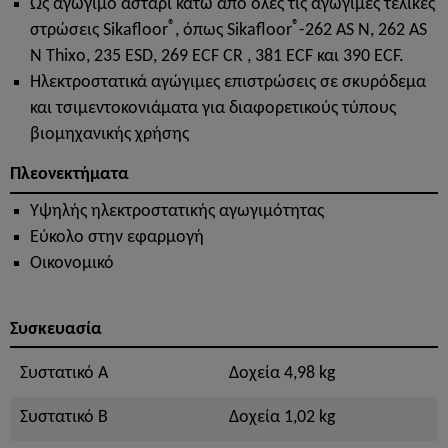
Ως αγώγιμο αστάρι κάτω από όλες τις αγώγιμες τελικές
®
®
στρώσεις Sikafloor
, όπως Sikafloor
-262 AS Ν, 262 AS
Ν Thixo, 235 ESD, 269 ECF CR , 381 ECF και 390 ECF.
Ηλεκτροστατικά αγώγιμες επιστρώσεις σε σκυρόδεμα
και τσιμεντοκονιάματα για διαφορετικούς τύπους
βιομηχανικής χρήσης
Πλεονεκτήματα
Υψηλής ηλεκτροστατικής αγωγιμότητας
Εύκολο στην εφαρμογή
Οικονομικό
Συσκευασία
Συστατικό A
Δοχεία 4,98 kg
Συστατικό B
Δοχεία 1,02 kg