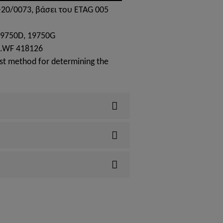
20/0073, βάσει του ETAG 005
19750D, 19750G
o.WF 418126
st method for determining the