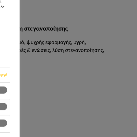
α
μός
εμβράνη στεγανοποίησης
η με οπλισμό, ψυχρής εφαρμογής, υγρή,
ωρίς ραφές & ενώσεις, λύση στεγανοποίησης,
Sika.
εργό