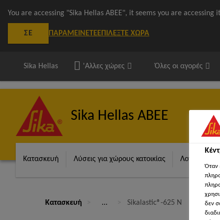
You are accessing "Sika Hellas ΑΒΕΕ", it seems you are accessing 
ΠΑΡΑΜΕΊΝΕΤΕ
ΕΠΙΛΈΞΤΕ ΧΏΡΑ
ΣΕ
Sika Hellas
'Αλλες χώρες
Όλες οι αγορές
Sika Hellas ΑΒΕΕ
Κέν
Κατασκευή
Λύσεις για χώρους κατοικίας
Λογισμικά S
Όταν 
πληρο
πληρο
χρησι
Κατασκευή
...
Sikalastic®-625 N
δεν σ
διαδι