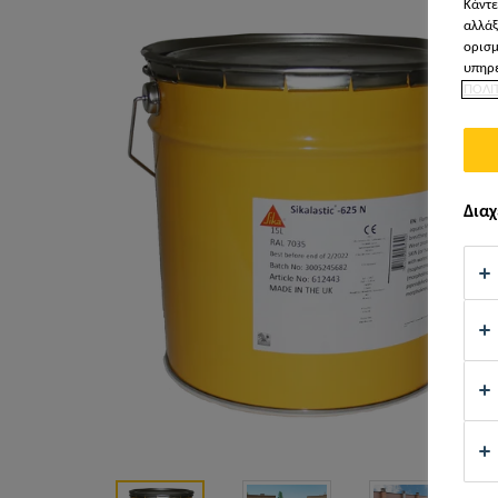
Κάντε
αλλάξ
ορισμ
υπηρε
ΠΟΛΙ
Διαχ