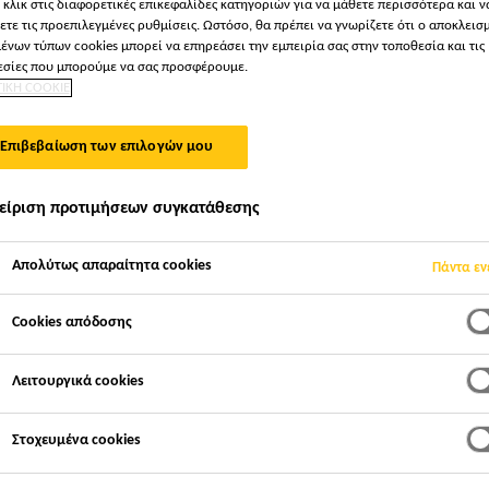
 κλικ στις διαφορετικές επικεφαλίδες κατηγοριών για να μάθετε περισσότερα και ν
Sikalastic®-625 N
ετε τις προεπιλεγμένες ρυθμίσεις. Ωστόσο, θα πρέπει να γνωρίζετε ότι ο αποκλεισ
ένων τύπων cookies μπορεί να επηρεάσει την εμπειρία σας στην τοποθεσία και τις
σίες που μπορούμε να σας προσφέρουμε.
ΤΙΚΗ COOKIE
Υψηλής απόδοσης, υγρή, πολυουρεθανική μ
Επιβεβαίωση των επιλογών μου
Το Sikalastic®-625 N είναι 1-συστατικού, ενισχυμέν
πολυουρεθανική μεμβράνη. Παρέχει μια εύκαμπτη, χ
χρησιμοποιώντας τη μοναδική τεχνολογία i-Cure της 
είριση προτιμήσεων συγκατάθεσης
Απολύτως απαραίτητα cookies
Πάντα εν
1-Συστατικού έτοιμο για χρήση
Cookies απόδοσης
Χαμηλό κόστος συντήρησης
Χωρίς ραφές
Λειτουργικά cookies
Στοχευμένα cookies