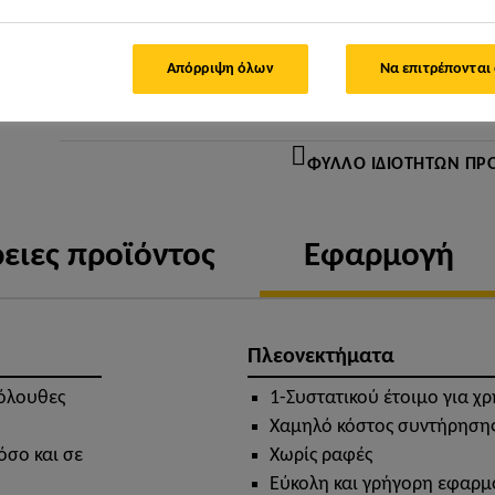
Απόρριψη όλων
Να επιτρέπονται
ΒΡΕΊΤΕ ΚΑΤΆΣΤΗΜΑ SIKA
ΦΎΛΛΟ ΙΔΙΟΤΉΤΩΝ ΠΡ
ειες προϊόντος
Εφαρμογή
Πλεονεκτήματα
κόλουθες
1-Συστατικού έτοιμο για χ
Χαμηλό κόστος συντήρηση
όσο και σε
Χωρίς ραφές
Εύκολη και γρήγορη εφαρμο