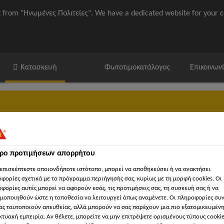
it from "Ηνωμένες Πολιτείες". We have a dedicated website for your c
Κατασκευή
Φωτοτιμοκατάλογος
Επικοινων
τρο προτιμήσεων απορρήτου
ika / ΒΙΜ
'Εγγραφα
Βρείτε κατάστημα Sika
'Εργα Αναφορ
επισκέπτεστε οποιονδήποτε ιστότοπο, μπορεί να αποθηκεύσει ή να ανακτήσει
φορίες σχετικά με το πρόγραμμα περιήγησής σας, κυρίως με τη μορφή cookies. Οι
φορίες αυτές μπορεί να αφορούν εσάς, τις προτιμήσεις σας, τη συσκευή σας ή να
μοποιηθούν ώστε η τοποθεσία να λειτουργεί όπως αναμένετε. Οι πληροφορίες συ
ας ταυτοποιούν απευθείας, αλλά μπορούν να σας παρέχουν μια πιο εξατομικευμέν
κτυακή εμπειρία. Αν θέλετε, μπορείτε να μην επιτρέψετε ορισμένους τύπους cookie