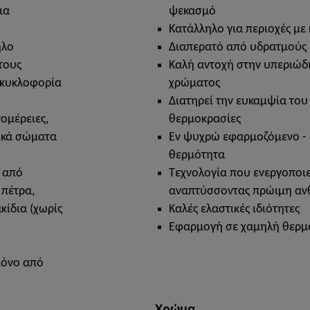
ια
ψεκασμό
Κατάλληλο για περιοχές με
ηλο
Διαπερατό από υδρατμούς
τους
Καλή αντοχή στην υπεριώδ
ε κυκλοφορία
χρώματος
Διατηρεί την ευκαμψία του
ομέρειες,
θερμοκρασίες
ικά σώματα
Εν ψυχρώ εφαρμοζόμενο - 
θερμότητα
 από
Τεχνολογία που ενεργοποιε
 πέτρα,
αναπτύσσοντας πρώιμη ανθ
κίδια (χωρίς
Καλές ελαστικές ιδιότητες
Εφαρμογή σε χαμηλή θερμο
 μόνο από