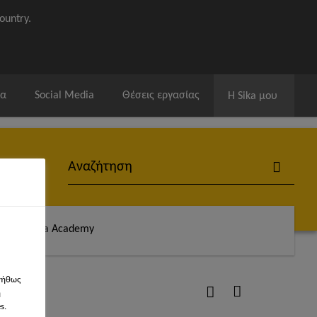
ountry.
ία
Social Media
Θέσεις εργασίας
Η Sika μου
άς
Sika Academy
νήθως
η
s.