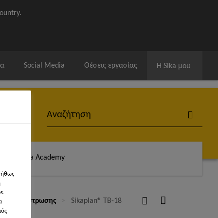
ountry.
ία
Social Media
Θέσεις εργασίας
Η Sika μου
άς
Sika Academy
νήθως
η
s.
αρής διάστρωσης
Sikaplan® TB-18
α
μός