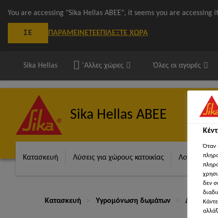
You are accessing "Sika Hellas ΑΒΕΕ", it seems you are accessing 
ΠΑΡΑΜΕΊΝΕΤΕ
ΕΠΙΛΈΞΤΕ ΧΏΡΑ
ΣΕ
Sika Hellas
'Αλλες χώρες
Όλες οι αγορές
Sika Hellas ΑΒΕΕ
Κέν
Όταν 
πληρο
Κατασκευή
Λύσεις για χώρους κατοικίας
Λογισμικά S
πληρο
χρησι
δεν σ
διαδι
Κατασκευή
Υγρομόνωση δωμάτων
Δώματα μ
Κάντε
αλλάξ