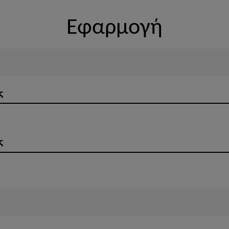
Εφαρμογή
ς
ς