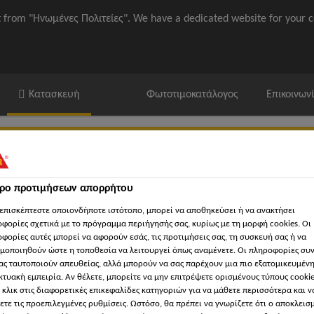
it from "Ηνωμένες Πολιτείες". We have a dedicated website for your c
Κατασκευή
Φωτοτιμοκατάλογος
Επικοινων
τρο προτιμήσεων απορρήτου
επισκέπτεστε οποιονδήποτε ιστότοπο, μπορεί να αποθηκεύσει ή να ανακτήσει
φορίες σχετικά με το πρόγραμμα περιήγησής σας, κυρίως με τη μορφή cookies. Οι
ika / ΒΙΜ
'Εγγραφα
Βρείτε κατάστημα Sika
'Εργα Αναφορ
φορίες αυτές μπορεί να αφορούν εσάς, τις προτιμήσεις σας, τη συσκευή σας ή να
μοποιηθούν ώστε η τοποθεσία να λειτουργεί όπως αναμένετε. Οι πληροφορίες συ
ας ταυτοποιούν απευθείας, αλλά μπορούν να σας παρέχουν μια πιο εξατομικευμέν
κτυακή εμπειρία. Αν θέλετε, μπορείτε να μην επιτρέψετε ορισμένους τύπους cookie
ε επικάλυψη φορτίου
Συστήματα συνθετικών μεμβρανών χαλ
 κλικ στις διαφορετικές επικεφαλίδες κατηγοριών για να μάθετε περισσότερα και ν
ετε τις προεπιλεγμένες ρυθμίσεις. Ωστόσο, θα πρέπει να γνωρίζετε ότι ο αποκλεισ