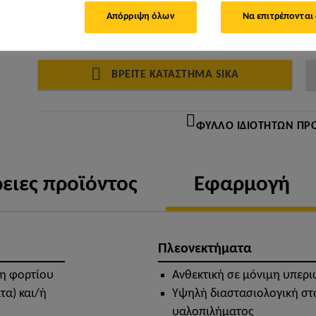
Απόρριψη όλων
Να επιτρέπονται
ΒΡΕΊΤΕ ΚΑΤΆΣΤΗΜΑ SIKA
ΦΎΛΛΟ ΙΔΙΟΤΉΤΩΝ ΠΡ
ειες προϊόντος
Εφαρμογή
Πλεονεκτήματα
η φορτίου
Ανθεκτική σε μόνιμη υπερι
τα) και/ή
Υψηλή διαστασιολογική στ
υαλοπιλήματος