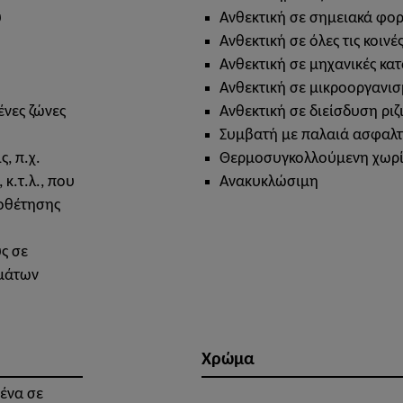
υ
Ανθεκτική σε σημειακά φορτ
Ανθεκτική σε όλες τις κοινέ
Ανθεκτική σε μηχανικές κα
Ανθεκτική σε μικροοργανι
νες ζώνες
Ανθεκτική σε διείσδυση ρι
Συμβατή με παλαιά ασφαλτ
, π.χ.
Θερμοσυγκολλούμενη χωρί
κ.τ.λ., που
Ανακυκλώσιμη
ποθέτησης
ς σε
ημάτων
Χρώμα
μένα σε