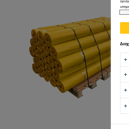
ορισμ
υπηρε
ΠΟΛΙ
Διαχ