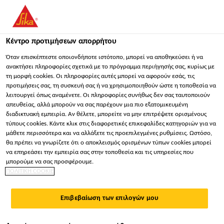
You are accessing "Sika Hellas ΑΒΕΕ", it seems you are
accessing it from "Ηνωμένες Πολιτείες". We have a dedicated
website for your country.
Κέντρο προτιμήσεων απορρήτου
ΠΑΡΑΜΕΊΝΕΤΕ
ΕΠΙΛΈΞΤΕ ΧΏΡΑ
ΣΕ
Όταν επισκέπτεστε οποιονδήποτε ιστότοπο, μπορεί να αποθηκεύσει ή να
ανακτήσει πληροφορίες σχετικά με το πρόγραμμα περιήγησής σας, κυρίως με
τη μορφή cookies. Οι πληροφορίες αυτές μπορεί να αφορούν εσάς, τις
προτιμήσεις σας, τη συσκευή σας ή να χρησιμοποιηθούν ώστε η τοποθεσία να
Sika Hellas ΑΒΕΕ
λειτουργεί όπως αναμένετε. Οι πληροφορίες συνήθως δεν σας ταυτοποιούν
απευθείας, αλλά μπορούν να σας παρέχουν μια πιο εξατομικευμένη
διαδικτυακή εμπειρία. Αν θέλετε, μπορείτε να μην επιτρέψετε ορισμένους
τύπους cookies. Κάντε κλικ στις διαφορετικές επικεφαλίδες κατηγοριών για να
μάθετε περισσότερα και να αλλάξετε τις προεπιλεγμένες ρυθμίσεις. Ωστόσο,
θα πρέπει να γνωρίζετε ότι ο αποκλεισμός ορισμένων τύπων cookies μπορεί
ΔΏΜΑΤΑ ΜΕ
να επηρεάσει την εμπειρία σας στην τοποθεσία και τις υπηρεσίες που
μπορούμε να σας προσφέρουμε.
ΠΟΛΙΤΙΚΗ COOKIE
ΕΠΙΚΆΛΥΨΗ
Επιβεβαίωση των επιλογών μου
ΦΟΡΤΊΟΥ