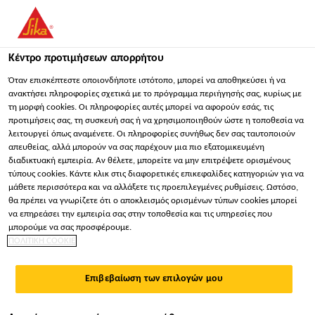
You are accessing "Sika Hellas ΑΒΕΕ", it seems you are
accessing it from "Ηνωμένες Πολιτείες". We have a dedicated
website for your country.
Κέντρο προτιμήσεων απορρήτου
Κατασκευή
...
Sika® Tooling Agent N
ΠΑΡΑΜΕΊΝΕΤΕ
ΕΠΙΛΈΞΤΕ ΧΏΡΑ
ΣΕ
Όταν επισκέπτεστε οποιονδήποτε ιστότοπο, μπορεί να αποθηκεύσει ή να
ανακτήσει πληροφορίες σχετικά με το πρόγραμμα περιήγησής σας, κυρίως με
τη μορφή cookies. Οι πληροφορίες αυτές μπορεί να αφορούν εσάς, τις
προτιμήσεις σας, τη συσκευή σας ή να χρησιμοποιηθούν ώστε η τοποθεσία να
Sika Hellas ΑΒΕΕ
λειτουργεί όπως αναμένετε. Οι πληροφορίες συνήθως δεν σας ταυτοποιούν
απευθείας, αλλά μπορούν να σας παρέχουν μια πιο εξατομικευμένη
Sika® Tooling Agent
διαδικτυακή εμπειρία. Αν θέλετε, μπορείτε να μην επιτρέψετε ορισμένους
τύπους cookies. Κάντε κλικ στις διαφορετικές επικεφαλίδες κατηγοριών για να
μάθετε περισσότερα και να αλλάξετε τις προεπιλεγμένες ρυθμίσεις. Ωστόσο,
N
θα πρέπει να γνωρίζετε ότι ο αποκλεισμός ορισμένων τύπων cookies μπορεί
να επηρεάσει την εμπειρία σας στην τοποθεσία και τις υπηρεσίες που
μπορούμε να σας προσφέρουμε.
Yδατικό διάλυμα για το φινίρισμα
ΠΟΛΙΤΙΚΗ COOKIE
σφραγιστικών προϊόντων Sikaflex®
Επιβεβαίωση των επιλογών μου
Το Sika® Tooling Agent N είναι ένα υδατικό διάλυμα,
χωρίς διαλύτες για ελαστικά σφραγιστικά και