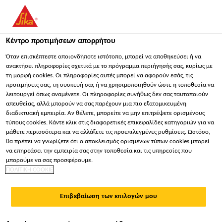
You are accessing "Sika Hellas ΑΒΕΕ", it seems you are
accessing it from "Ηνωμένες Πολιτείες". We have a dedicated
website for your country.
Κέντρο προτιμήσεων απορρήτου
Κατασκευή
...
Sikaflex® Universal
ΠΑΡΑΜΕΊΝΕΤΕ
ΕΠΙΛΈΞΤΕ ΧΏΡΑ
ΣΕ
Όταν επισκέπτεστε οποιονδήποτε ιστότοπο, μπορεί να αποθηκεύσει ή να
ανακτήσει πληροφορίες σχετικά με το πρόγραμμα περιήγησής σας, κυρίως με
τη μορφή cookies. Οι πληροφορίες αυτές μπορεί να αφορούν εσάς, τις
προτιμήσεις σας, τη συσκευή σας ή να χρησιμοποιηθούν ώστε η τοποθεσία να
Sika Hellas ΑΒΕΕ
λειτουργεί όπως αναμένετε. Οι πληροφορίες συνήθως δεν σας ταυτοποιούν
απευθείας, αλλά μπορούν να σας παρέχουν μια πιο εξατομικευμένη
Sikaflex® Universal
διαδικτυακή εμπειρία. Αν θέλετε, μπορείτε να μην επιτρέψετε ορισμένους
τύπους cookies. Κάντε κλικ στις διαφορετικές επικεφαλίδες κατηγοριών για να
μάθετε περισσότερα και να αλλάξετε τις προεπιλεγμένες ρυθμίσεις. Ωστόσο,
ΕΛΑΣΤΙΚΟ ΣΦΡΑΓΙΣΤΙΚΟ ΓΙΑ ΓΕΝΙΚΕΣ
θα πρέπει να γνωρίζετε ότι ο αποκλεισμός ορισμένων τύπων cookies μπορεί
να επηρεάσει την εμπειρία σας στην τοποθεσία και τις υπηρεσίες που
ΣΦΡΑΓΙΣΕΙΣ
μπορούμε να σας προσφέρουμε.
ΠΟΛΙΤΙΚΗ COOKIE
Το Sikaflex® Universal είναι 1-συστατικού ελαστικό
σφραγιστικό που ωριμάζει με την ατμοσφαιρική
Επιβεβαίωση των επιλογών μου
υγρασία.