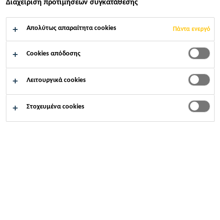
Διαχείριση προτιμήσεων συγκατάθεσης
Κινητικότητα ±25% (ASTM C-719)
Απολύτως απαραίτητα cookies
Πάντα ενεργό
Καλή πρόσφυση σε πορώδη υποστρώματα
Καλές ιδιότητες εφαρμογής
Cookies απόδοσης
Λειτουργικά cookies
Στοχευμένα cookies
ΒΡΕΊΤΕ ΚΑΤΆΣΤΗΜΑ SIKA
ΕΠΙΚΟΙΝΩΝΙΑ