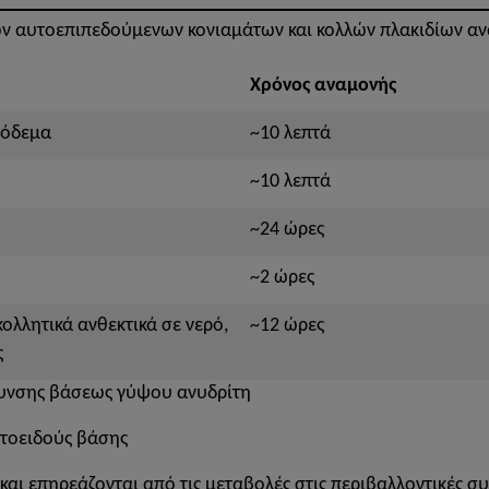
ών αυτοεπιπεδούμενων κονιαμάτων και κολλών πλακιδίων αν
Χρόνος αναμονής
ρόδεμα
~10 λεπτά
~10 λεπτά
~24 ώρες
~2 ώρες
ολλητικά ανθεκτικά σε νερό,
~12 ώρες
ς
υνσης βάσεως γύψου ανυδρίτη
τοειδούς βάσης
 και επηρεάζονται από τις μεταβολές στις περιβαλλοντικές συ