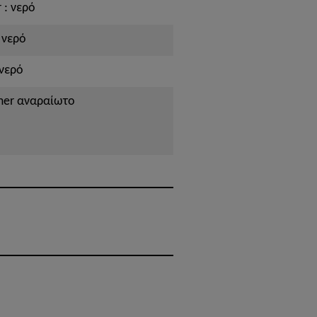
 : νερό
L νερό
 νερό
imer αναραίωτο