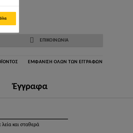
 όλα
ΕΠΙΚΟΙΝΩΝΙΑ
ΟΪΌΝΤΟΣ
ΕΜΦΆΝΙΣΗ ΌΛΩΝ ΤΩΝ ΕΓΓΡΆΦΩΝ
Έγγραφα
 λεία και σταθερά