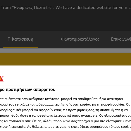
it from "Ηνωμένες Πολιτείες". We have a dedicated website for your c
Κατασκευή
Φωτοτιμοκατάλογος
Επικοινων
τρο προτιμήσεων απορρήτου
ika / ΒΙΜ
'Εγγραφα
Βρείτε κατάστημα Sika
'Εργα Αναφορ
επισκέπτεστε οποιονδήποτε ιστότοπο, μπορεί να αποθηκεύσει ή να ανακτήσει
φορίες σχετικά με το πρόγραμμα περιήγησής σας, κυρίως με τη μορφή cookies. Οι
φορίες αυτές μπορεί να αφορούν εσάς, τις προτιμήσεις σας, τη συσκευή σας ή να
μοποιηθούν ώστε η τοποθεσία να λειτουργεί όπως αναμένετε. Οι πληροφορίες συ
κή επικόλληση ξύλινων δαπέδων
Αστάρια
Sikafloor®-01 Pr
ας ταυτοποιούν απευθείας, αλλά μπορούν να σας παρέχουν μια πιο εξατομικευμέν
κτυακή εμπειρία. Αν θέλετε, μπορείτε να μην επιτρέψετε ορισμένους τύπους cookie