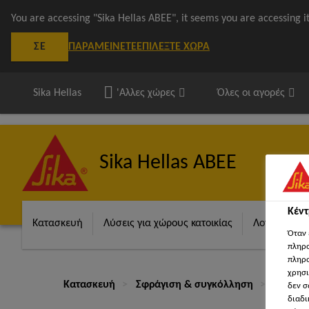
You are accessing "Sika Hellas ΑΒΕΕ", it seems you are accessing 
ΠΑΡΑΜΕΊΝΕΤΕ
ΕΠΙΛΈΞΤΕ ΧΏΡΑ
ΣΕ
Sika Hellas
'Αλλες χώρες
Όλες οι αγορές
Sika Hellas ΑΒΕΕ
Κέν
Κατασκευή
Λύσεις για χώρους κατοικίας
Λογισμικά S
Όταν 
πληρο
πληρο
χρησι
Κατασκευή
Σφράγιση & συγκόλληση
Ελαστι
δεν σ
διαδι