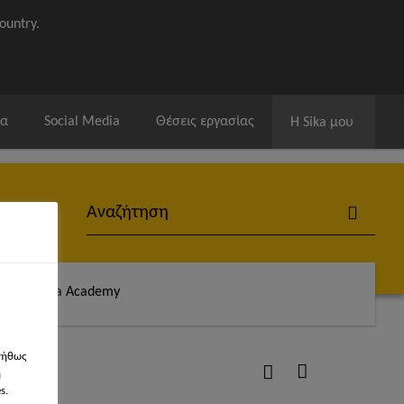
ountry.
ία
Social Media
Θέσεις εργασίας
Η Sika μου
άς
Sika Academy
νήθως
imer
η
s.