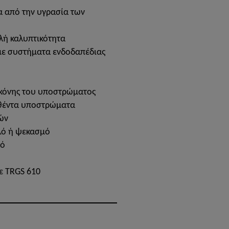
 από την υγρασία των
λή καλυπτικότητα
με συστήματα ενδοδαπέδιας
σκόνης του υποστρώματος
θέντα υποστρώματα
ών
ολό ή ψεκασμό
ρό
ε TRGS 610