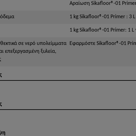
Αραίωση Sikafloor®-01 Primer
ρόδεμα
1 kg Sikafloor®-01 Primer : 3 
1 kg Sikafloor®-01 Primer: 1 L
νθεκτικά σε νερό υπολείμματα
Εφαρμόστε Sikafloor®-01 Pr
αι επεξεργασμένη ξυλεία,
ς
ς
ς
ψη