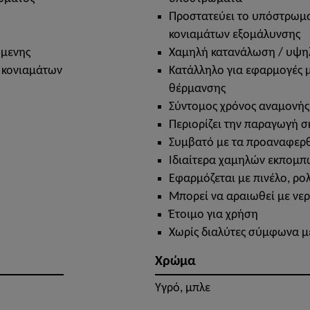
Προστατεύει το υπόστρωμα
κονιαμάτων εξομάλυνσης
όμενης
Χαμηλή κατανάλωση / υψη
 κονιαμάτων
Κατάλληλο για εφαρμογές 
θέρμανσης
Σύντομος χρόνος αναμονής
Περιορίζει την παραγωγή 
Συμβατό με τα προαναφερ
Ιδιαίτερα χαμηλών εκπομπ
Εφαρμόζεται με πινέλο, ρ
Μπορεί να αραιωθεί με νε
Έτοιμο για χρήση
Χωρίς διαλύτες σύμφωνα μ
Χρώμα
Υγρό, μπλε