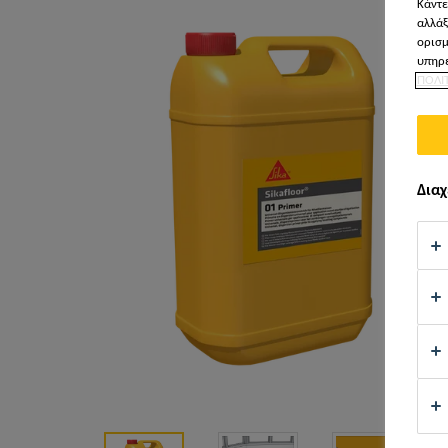
Κάντε
αλλάξ
ορισμ
υπηρε
ΠΟΛΙ
Διαχ