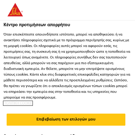
You are accessing "Sika Hellas ΑΒΕΕ", it seems you are
accessing it from "Ηνωμένες Πολιτείες". We have a dedicated
website for your country.
Κέντρο προτιμήσεων απορρήτου
ΠΑΡΑΜΕΊΝΕΤΕ
ΕΠΙΛΈΞΤΕ ΧΏΡΑ
ΣΕ
Όταν επισκέπτεστε οποιονδήποτε ιστότοπο, μπορεί να αποθηκεύσει ή να
ανακτήσει πληροφορίες σχετικά με το πρόγραμμα περιήγησής σας, κυρίως με
τη μορφή cookies. Οι πληροφορίες αυτές μπορεί να αφορούν εσάς, τις
προτιμήσεις σας, τη συσκευή σας ή να χρησιμοποιηθούν ώστε η τοποθεσία να
Sika Hellas ΑΒΕΕ
λειτουργεί όπως αναμένετε. Οι πληροφορίες συνήθως δεν σας ταυτοποιούν
απευθείας, αλλά μπορούν να σας παρέχουν μια πιο εξατομικευμένη
διαδικτυακή εμπειρία. Αν θέλετε, μπορείτε να μην επιτρέψετε ορισμένους
τύπους cookies. Κάντε κλικ στις διαφορετικές επικεφαλίδες κατηγοριών για να
μάθετε περισσότερα και να αλλάξετε τις προεπιλεγμένες ρυθμίσεις. Ωστόσο,
θα πρέπει να γνωρίζετε ότι ο αποκλεισμός ορισμένων τύπων cookies μπορεί
ΑΥΤΟΕΠΙΠΕΔΟΎΜΕ
να επηρεάσει την εμπειρία σας στην τοποθεσία και τις υπηρεσίες που
μπορούμε να σας προσφέρουμε.
ΠΟΛΙΤΙΚΗ COOKIE
ΝΑ ΚΟΝΙΆΜΑΤΑ
Επιβεβαίωση των επιλογών μου
ΕΞΟΜΆΛΥΝΣΗΣ