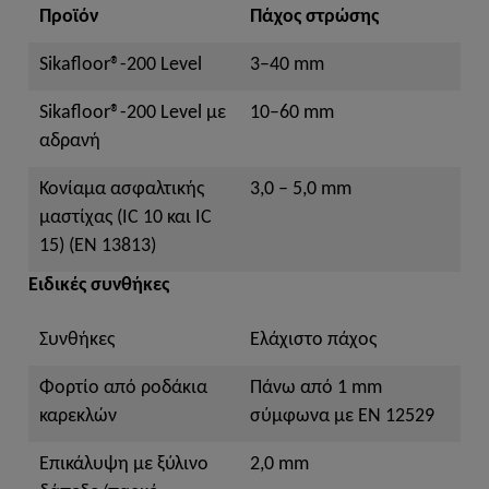
Προϊόν
Πάχος στρώσης
Sikafloor®-200 Level
3–40 mm
Sikafloor®-200 Level με
10–60 mm
αδρανή
Κονίαμα ασφαλτικής
3,0 – 5,0 mm
μαστίχας (IC 10 και IC
15) (EN 13813)
Ειδικές συνθήκες
Συνθήκες
Ελάχιστο πάχος
Φορτίο από ροδάκια
Πάνω από 1 mm
καρεκλών
σύμφωνα με EN 12529
Επικάλυψη με ξύλινο
2,0 mm