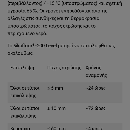
(περιβάλλοντος) / +15 °C (υποστρώματος) και σχετική
υγρασία 65 %. Οι χρόνοι επηρεάζονται από τις
αλλαγές στις συνθήκες και τη θερμοκρασία
υποστρώματος, το πάχος στρώσης και το
περιεχόμενο νερό.
Το Sikafloor®-200 Level μπορεί να επικαλυφθεί ως
ακολούθως:
Επικάλυψη
Πάχος στρώσης
Χρόνος
αναμονής
Όλοι οι τύποι
≤ 5 mm
~24 ώρες
επικάλυψης
Όλοι οι τύποι
≤ 10 mm
~72 ώρες
επικάλυψης
Κεραμικά
≤ 60 mm
~4 ώρες