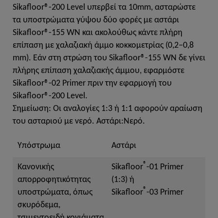
Sikafloor®-200 Level υπερβεί τα 10mm, ασταρώστε
τα υποστρώματα γύψου δύο φορές με αστάρι
Sikafloor®-155 WN και ακολούθως κάντε πλήρη
επίπαση με χαλαζιακή άμμο κοκκομετρίας (0,2–0,8
mm). Εάν στη στρώση του Sikafloor®-155 WN δε γίνει
πλήρης επίπαση χαλαζιακής άμμου, εφαρμόστε
Sikafloor®-02 Primer πριν την εφαρμογή του
Sikafloor®-200 Level.
Σημείωση: Οι αναλογίες 1:3 ή 1:1 αφορούν αραίωση
του ασταριού με νερό. Αστάρι:Νερό.
Υπόστρωμα
Αστάρι
®
Κανονικής
Sikafloor
-01 Primer
απορροφητικότητας
(1:3) ή
®
υποστρώματα, όπως
Sikafloor
-03 Primer
σκυρόδεμα,
τσιμεντοειδή κονιάματα,