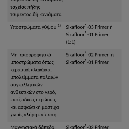
ταχείας πήξης
τσιμεντοειδή κονιάματα
(1)
®
Υποστρώματα γύψου
Sikafloor
-03 Primer ή
®
Sikafloor
-01 Primer
(1:1)
®
Μη απορροφητικά
Sikafloor
-02 Primer ή
®
υποστρώματα όπως
Sikafloor
-01 Primer
κεραμικά πλακάκια,
υπολείμματα παλαιών
συγκολλητικών
ανθεκτικών στο νερό,
εποξειδικές στρώσεις
και ασφαλτική μαστίχα
χωρίς πλήρη επίπαση
®
Μαγνησιακά δάπεδα
Sikafloor
-02 Primer