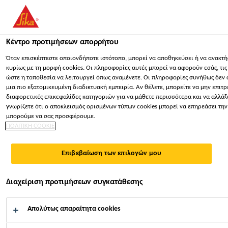
You are accessing "Sika Hellas ΑΒΕΕ", it seems you are accessing 
dedicated website for your country.
Κέντρο προτιμήσεων απορρήτου
ΠΑΡΑΜΕΊΝΕΤΕ
ΕΠΙΛΈΞΤΕ ΧΏΡΑ
ΣΕ
Κατασκευή
...
Sikafloor®-200 Level
Όταν επισκέπτεστε οποιονδήποτε ιστότοπο, μπορεί να αποθηκεύσει ή να ανακτή
κυρίως με τη μορφή cookies. Οι πληροφορίες αυτές μπορεί να αφορούν εσάς, τι
ώστε η τοποθεσία να λειτουργεί όπως αναμένετε. Οι πληροφορίες συνήθως δεν 
Sika Hellas ΑΒΕΕ
μια πιο εξατομικευμένη διαδικτυακή εμπειρία. Αν θέλετε, μπορείτε να μην επιτρ
διαφορετικές επικεφαλίδες κατηγοριών για να μάθετε περισσότερα και να αλλάξε
γνωρίζετε ότι ο αποκλεισμός ορισμένων τύπων cookies μπορεί να επηρεάσει την 
Sikafloor®-200
μπορούμε να σας προσφέρουμε.
ΠΟΛΙΤΙΚΗ COOKIE
Level
Επιβεβαίωση των επιλογών μου
ΑΥΤΟΕΠΙΠΕΔΟΥΜΕΝΟ, ΤΣΙΜΕΝΤΟΕΙΔΕΣ
Διαχείριση προτιμήσεων συγκατάθεσης
ΚΟΝΙΑΜΑ ΤΡΟΠΟΠΟΙΗΜΕΝΟ ΜΕ
ΠΟΛΥΜΕΡΗ ΓΙΑ ΠΑΧΗ ΕΦΑΡΜΟΓΗΣ 3-
Απολύτως απαραίτητα cookies
40MM