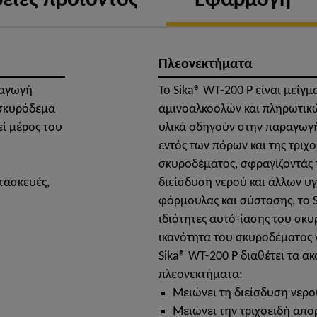
ειες προϊόντος
Εφαρμογή
Πλεονεκτήματα
ραγωγή
Το Sika® WT-200 P είναι μείγμ
 σκυρόδεμα
αμινοαλκοολών και πληρωτικώ
ί μέρος του
υλικά οδηγούν στην παραγωγ
εντός των πόρων και της τριχ
σκυροδέματος, σφραγίζοντάς τ
τασκευές,
διείσδυση νερού και άλλων υγ
φόρμουλας και σύστασης, το S
ιδιότητες αυτό-ίασης του σκυ
ικανότητα του σκυροδέματος 
Sika® WT-200 P διαθέτει τα α
πλεονεκτήματα:
Μειώνει τη διείσδυση νερο
Μειώνει την τριχοειδή απ