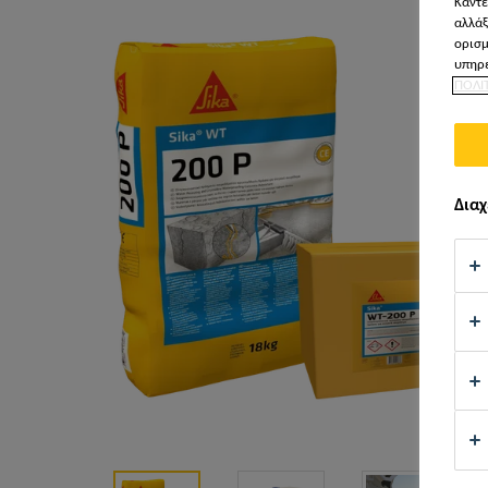
Κάντε
αλλάξ
ορισμ
υπηρε
ΠΟΛΙ
Διαχ