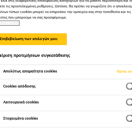
 κλικ στις διαφορετικές επικεφαλίδες κατηγοριών για να μάθετε περισσότερα και ν
Sika® WT-200 P
ετε τις προεπιλεγμένες ρυθμίσεις. Ωστόσο, θα πρέπει να γνωρίζετε ότι ο αποκλεισ
ένων τύπων cookies μπορεί να επηρεάσει την εμπειρία σας στην τοποθεσία και τις
σίες που μπορούμε να σας προσφέρουμε.
ΤΙΚΗ COOKIE
ΣΤΕΓΑΝΟΠΟΙΗΤΙΚΟ ΠΡΟΣΜΙΚΤΟ ΣΚΥΡΟΔΕΜΑΤ
Επιβεβαίωση των επιλογών μου
Το Sika® WT-200 P αποτελεί πρόσμικτο συνδυαστικής
σκυροδέματος και στεγανοποιητικό κρυσταλλικής δρά
είριση προτιμήσεων συγκατάθεσης
διαπερατότητας του σκυροδέματος και για ενίσχυση 
δημιουργίας κρυσταλλικών ενώσεων οι οποίες σφραγί
Διαβάστε περισσότερα +
Απολύτως απαραίτητα cookies
Πάντα εν
Το Sika® WT-200 P είναι μείγμα ειδικών τσι
Cookies απόδοσης
υλικών. Αυτά τα ενεργά υλικά οδηγούν στην
Λειτουργικά cookies
εντός των πόρων και της τριχοειδούς δομής 
μόνιμα ενάντια στη διείσδυση νερού και άλλ
Στοχευμένα cookies
φόρμουλας και σύστασης, το Sika® WT-200 P ε
σκυροδέματος και βελτιώνει την ικανότητα τ