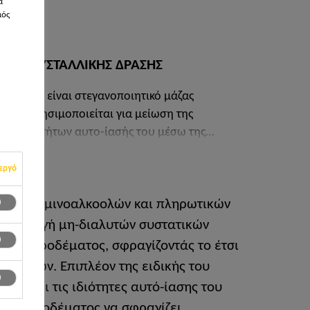
α
μός
ΟΣ ΚΡΥΣΤΑΛΛΙΚΗΣ ΔΡΑΣΗΣ
 δράσης: είναι στεγανοποιητικό μάζας
σης. Χρησιμοποιείται για μείωση της
των ιδιοτήτων αυτο-ίασής του μέσω της
ζουν τις μικρο-ρωγμές .
εργό
μέντων, αμινοαλκοολών και πληρωτικών
 παραγωγή μη-διαλυτών συστατικών
του σκυροδέματος, σφραγίζοντάς το έτσι
ων υγρών. Επιπλέον της ειδικής του
νισχύει τις ιδιότητες αυτό-ίασης του
ου σκυροδέματος να σφραγίζει