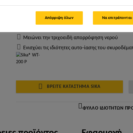
μικρορωγμές. Το Sika® WT-200 P διαθέτει τα
πλεονεκτήματα:
Απόρριψη όλων
Να επιτρέπονται
Μειώνει τη διείσδυση νερού υπό πίεση
Μειώνει την τριχοειδή απορρόφηση νερού
Ενισχύει τις ιδιότητες αυτο-ίασης του σκυροδέμα
ΒΡΕΊΤΕ ΚΑΤΆΣΤΗΜΑ SIKA
ΦΎΛΛΟ ΙΔΙΟΤΉΤΩΝ ΠΡ