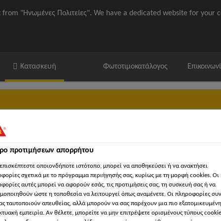
it from "Ηνωμένες Πολιτείες". We have a dedicated website for your c
Κατασκευή
Φωτοτιμοκατάλογος
Επικοινων
τρο προτιμήσεων απορρήτου
ika / ΒΙΜ
'Εγγραφα
Βρείτε κατάστημα Sika
'Εργα Αναφορ
επισκέπτεστε οποιονδήποτε ιστότοπο, μπορεί να αποθηκεύσει ή να ανακτήσει
φορίες σχετικά με το πρόγραμμα περιήγησής σας, κυρίως με τη μορφή cookies. Οι
φορίες αυτές μπορεί να αφορούν εσάς, τις προτιμήσεις σας, τη συσκευή σας ή να
μοποιηθούν ώστε η τοποθεσία να λειτουργεί όπως αναμένετε. Οι πληροφορίες συ
ας ταυτοποιούν απευθείας, αλλά μπορούν να σας παρέχουν μια πιο εξατομικευμέν
κτυακή εμπειρία. Αν θέλετε, μπορείτε να μην επιτρέψετε ορισμένους τύπους cookie