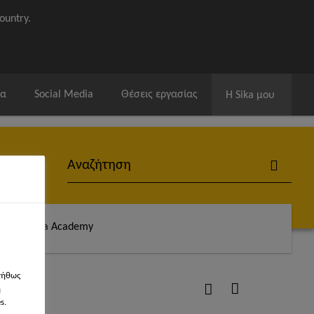
ountry.
ία
Social Media
Θέσεις εργασίας
Η Sika μου
άς
Sika Academy
νήθως
η
s.