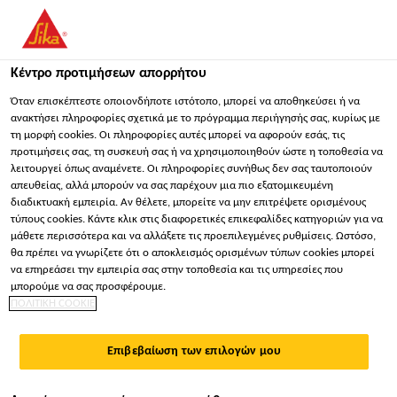
You are accessing "Sika Hellas ΑΒΕΕ", it seems you are
accessing it from "Ηνωμένες Πολιτείες". We have a dedicated
website for your country.
Κέντρο προτιμήσεων απορρήτου
ΠΑΡΑΜΕΊΝΕΤΕ
ΕΠΙΛΈΞΤΕ ΧΏΡΑ
ΣΕ
Όταν επισκέπτεστε οποιονδήποτε ιστότοπο, μπορεί να αποθηκεύσει ή να
ανακτήσει πληροφορίες σχετικά με το πρόγραμμα περιήγησής σας, κυρίως με
τη μορφή cookies. Οι πληροφορίες αυτές μπορεί να αφορούν εσάς, τις
προτιμήσεις σας, τη συσκευή σας ή να χρησιμοποιηθούν ώστε η τοποθεσία να
Sika Hellas ΑΒΕΕ
λειτουργεί όπως αναμένετε. Οι πληροφορίες συνήθως δεν σας ταυτοποιούν
απευθείας, αλλά μπορούν να σας παρέχουν μια πιο εξατομικευμένη
διαδικτυακή εμπειρία. Αν θέλετε, μπορείτε να μην επιτρέψετε ορισμένους
τύπους cookies. Κάντε κλικ στις διαφορετικές επικεφαλίδες κατηγοριών για να
μάθετε περισσότερα και να αλλάξετε τις προεπιλεγμένες ρυθμίσεις. Ωστόσο,
θα πρέπει να γνωρίζετε ότι ο αποκλεισμός ορισμένων τύπων cookies μπορεί
ΕΝΈΜΑΤΑ
να επηρεάσει την εμπειρία σας στην τοποθεσία και τις υπηρεσίες που
μπορούμε να σας προσφέρουμε.
ΠΟΛΙΤΙΚΗ COOKIE
ΔΟΜΗΤΙΚΉΣ
Επιβεβαίωση των επιλογών μου
ΑΠΟΚΑΤΆΣΤΑΣΗΣ