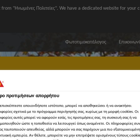
it from "Ηνωμένες Πολιτείες". We have a dedicated website for your c
Φωτοτιμοκατάλογος
Επικοινων
τρο προτιμήσεων απορρήτου
ια χώρους κατοικίας
'Eγγραφα
Λογισμικά Sika / ΒΙΜ
'Εργ
επισκέπτεστε οποιονδήποτε ιστότοπο, μπορεί να αποθηκεύσει ή να ανακτήσει
φορίες σχετικά με το πρόγραμμα περιήγησής σας, κυρίως με τη μορφή cookies. Οι
φορίες αυτές μπορεί να αφορούν εσάς, τις προτιμήσεις σας, τη συσκευή σας ή να
μοποιηθούν ώστε η τοποθεσία να λειτουργεί όπως αναμένετε. Οι πληροφορίες συ
ας ταυτοποιούν απευθείας, αλλά μπορούν να σας παρέχουν μια πιο εξατομικευμέν
κτυακή εμπειρία. Αν θέλετε, μπορείτε να μην επιτρέψετε ορισμένους τύπους cookie