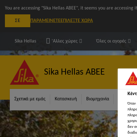
You are accessing "Sika Hellas ΑΒΕΕ", it seems you are accessing 
ΠΑΡΑΜΕΊΝΕΤΕ
ΕΠΙΛΈΞΤΕ ΧΏΡΑ
ΣΕ
Sika Hellas
'Αλλες χώρες
Όλες οι αγορές
Sika Hellas ΑΒΕΕ
Κέν
Σχετικά με εμάς
Κατασκευή
Βιομηχανία
Λύσεις γ
Όταν 
πληρο
πληρο
χρησι
δεν σ
διαδι