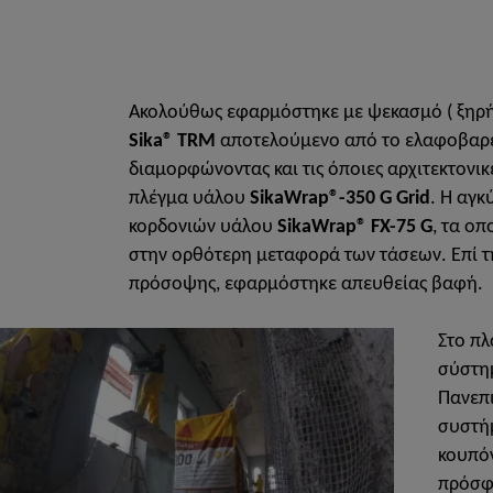
Ακολούθως εφαρμόστηκε με ψεκασμό ( ξηρή
Sika® TRM
αποτελούμενο από το ελαφοβαρ
διαμορφώνοντας και τις όποιες αρχιτεκτονικ
πλέγμα υάλου
SikaWrap®-350 G Grid
. Η αγ
κορδονιών υάλου
SikaWrap® FX-75 G
, τα ο
στην ορθότερη μεταφορά των τάσεων. Επί τη
πρόσοψης, εφαρμόστηκε απευθείας βαφή.
Στο πλ
σύστημ
Πανεπι
συστήμ
κουπό
πρόσφυ