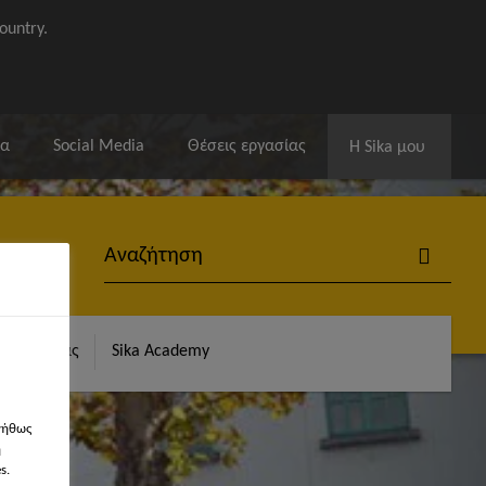
ountry.
ία
Social Media
Θέσεις εργασίας
Η Sika μου
α Αναφοράς
Sika Academy
νήθως
η
s.