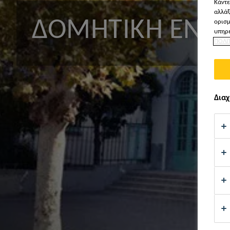
Κάντε
αλλάξ
ΔΟΜΗΤΙΚΉ ΕΝΊΣΧ
ορισμ
υπηρε
ΠΟΛΙ
Διαχ