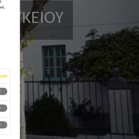
α
μός
 ΛΥΚΕΊΟΥ
εργό