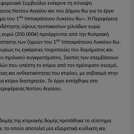
ριφερειακό Συμβούλιο ενέκρινε τη σύναψη
ειας Νοτίου Αιγαίου και του Δήμου Κω για το έργο
ου
μα του 1
Ιπποκράτειου Λυκείου Κω». Η Περιφέρεια
οδότησης ύψους πεντακοσίων χιλιάδων ευρώ
ες ευρώ (200.000€) προέρχονται από την Κυπριακή
ου
στασης των ζημιών του 1
Ιπποκράτειου Λυκείου Κω.
ρίως τις εγκάρσιες τοιχοποιίες του δομήματος και
υ σχολικού συγκροτήματος. Σκοπός των επεμβάσεων
βών που υπέστη το κτίριο από τον πρόσφατο σεισμό,
ας και ανθεκτικότητας του κτιρίου, με σεβασμό στην
ια κτίριο διατηρητέο. Το έργο εντάχθηκε στο
ριφέρειας Νοτίου Αιγαίου.
δομής της κτιριακής δομής προτάθηκε το σύστημα
 το οποίο αποτελεί μία εξαιρετικά ευέλικτη και