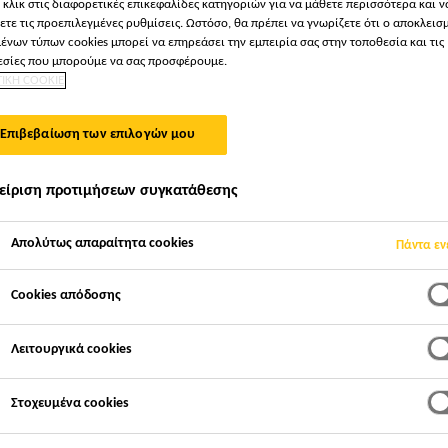
 κλικ στις διαφορετικές επικεφαλίδες κατηγοριών για να μάθετε περισσότερα και ν
ετε τις προεπιλεγμένες ρυθμίσεις. Ωστόσο, θα πρέπει να γνωρίζετε ότι ο αποκλεισ
ΥΣΗ ΙΠΠΟΚΡΆΤΕΙΟΥ
ένων τύπων cookies μπορεί να επηρεάσει την εμπειρία σας στην τοποθεσία και τις
σίες που μπορούμε να σας προσφέρουμε.
ΤΙΚΗ COOKIE
Επιβεβαίωση των επιλογών μου
είριση προτιμήσεων συγκατάθεσης
Απολύτως απαραίτητα cookies
Πάντα εν
Cookies απόδοσης
Λειτουργικά cookies
Στοχευμένα cookies