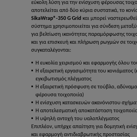
εύκολη λύση για την ενίσχυση φέρουσας τοιχ
αποτελείται από δύο κύρια συστατικά, το κον
SikaWrap®-350 G Grid
και μπορεί ναστερεωθεί
σύστημα χρησιμοποιείται για σύνδεση μεταξ
για βελτίωση ικανότητας παραμόρφωσης τοιχο
και για επισκευή και πλήρωση ρωγμών σε τοιχ
συγκαταλέγονται:
Η ευκολία χειρισμού και εφαρμογής όλου τ
Η εξαιρετική εργασιμότητα του κονιάματος 
εγκιβωτισμός πλέγματος
Η εξαιρετική πρόσφυση σε τούβλο, αδύναμ
φέρουσα τοιχοποιία)
Η ενίσχυση κατασκευών ακανόνιστου σχήμα
Η αποτελεσματική αποκατάσταση τοιχοποιί
Η υψηλή αντοχή του υαλοπλέγματος
Επιπλέον, υπήρχε απαίτηση για δομητική ενί
και εφαρμογή αντιδιαβρωτικής προστασίας