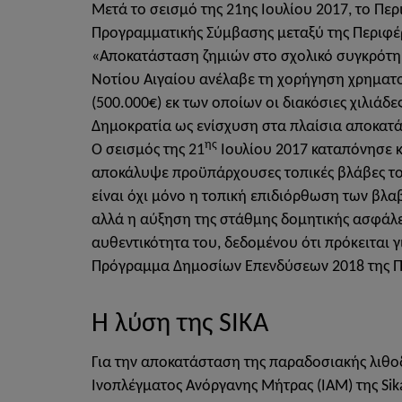
Μετά το σεισμό της 21ης Ιουλίου 2017, το Πε
Προγραμματικής Σύμβασης μεταξύ της Περιφέρ
«Αποκατάσταση ζημιών στο σχολικό συγκρότη
Νοτίου Αιγαίου ανέλαβε τη χορήγηση χρηματ
(500.000€) εκ των οποίων οι διακόσιες χιλιάδ
Δημοκρατία ως ενίσχυση στα πλαίσια αποκατά
ης
Ο σεισμός της 21
Ιουλίου 2017 καταπόνησε κυ
αποκάλυψε προϋπάρχουσες τοπικές βλάβες το
είναι όχι μόνο η τοπική επιδιόρθωση των βλα
αλλά η αύξηση της στάθμης δομητικής ασφάλει
αυθεντικότητα του, δεδομένου ότι πρόκειται γ
Πρόγραμμα Δημοσίων Επενδύσεων 2018 της Πε
Η λύση της SIKA
Για την αποκατάσταση της παραδοσιακής λιθο
Ινοπλέγματος Ανόργανης Μήτρας (ΙΑΜ) της Sika,