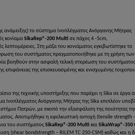
ς ανάμειξης) το σύστημα Ινοπλέγματος Ανόργανης Μήτρας
ές κονίαμα
SikaRep®-200 Multi
σε πάχος 4 -5cm,
ές λεπτομέρειες. Στη μάζα του κονιάματος εγκιβωτίστηκε το
κύρωση του συστήματος πραγματοποιήθηκε με τη χρήση των
ποία βοηθούν στην ασφαλή τελική στερέωση του συστήματος
ς επιφάνειας της επισκευασμένης και ενισχυμένης τοιχοποι
αίσιο της τεχνικής υποστήριξης που παρέχει η Sika σε έργα 
α Ινοπλέγματος Ανόργανης Μήτρας της Sika επιπλέον υποβ
στήμιο Πατρών, με σκοπό την εξασφάλιση της ποιότητας της
ατος. Αποτιμήθηκε η εφελκυστική αντοχή (tensile strength 
νια του συστήματος
SikaRep®-200 Multi
και
SikaWrap®-350 
ση (shear bondstrength – RILEM TC 250-CSM) καθώς και η δι