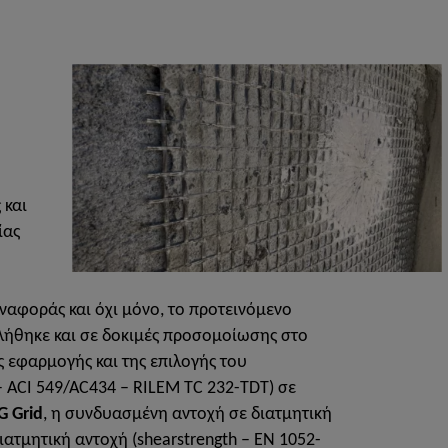
 και
ίας
αναφοράς και όχι μόνο, το προτεινόμενο
λήθηκε και σε δοκιμές προσομοίωσης στο
 εφαρμογής και της επιλογής του
– ACI 549/AC434 – RILEM TC 232-TDT) σε
G Grid
, η συνδυασμένη αντοχή σε διατμητική
ατμητική αντοχή (shearstrength – EN 1052-