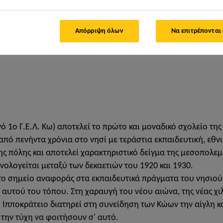
Λυκείου
Απόρριψη όλων
Να επιτρέπονται
ό 1ο Γ.Ε.Λ. Κω) αποτελεί το πρώτο και μοναδικό σχολείο τη
πό πενήντα χρόνια στο νησί με τεράστια εκπαιδευτική, εθν
ς πόλης και αποτελεί χαρακτηριστικό δείγμα της μεσοπολεμι
ολογείται μεταξύ των δεκαετιών του 1920 και 1930.
το σημείο αναφοράς στα εκπαιδευτικά πράγματα του νησιού, 
αυτού του τόπου. Στη χαραυγή του νέου αιώνα, της νέας χιλ
ο Ιπποκράτειο διατηρεί στη συνείδηση των Κώων την αίγλη κ
την τύχη να φοιτήσουν σ' αυτό.