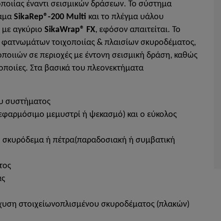
οποιίας έναντι σεισμικών δράσεων. Το σύστημα
ίαμα
SikaRep®-200 Multi
και το πλέγμα υάλου
 με αγκύριο
SikaWrap® FX
, εφόσον απαιτείται. To
ύ φατνωμάτων τοιχοποιίας & πλαισίων σκυροδέματος,
ποιιών σε περιοχές με έντονη σεισμική δράση, καθώς
οποιίες. Στα βασικά του πλεονεκτήματα
ου συστήματος
(εφαρμόσιμο μεμυστρί ή ψεκασμό) και ο εύκολος
ο σκυρόδεμα ή πέτρα(παραδοσιακή ή συμβατική
τος
ας
σχυση στοιχείωνοπλισμένου σκυροδέματος (πλακών)