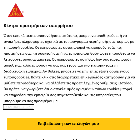
You are accessing "Sika Hellas ΑΒΕΕ", it seems you are
accessing it from "Ηνωμένες Πολιτείες". We have a dedicated
website for your country.
Κέντρο προτιμήσεων απορρήτου
ΠΑΡΑΜΕΊΝΕΤΕ
ΕΠΙΛΈΞΤΕ ΧΏΡΑ
ΣΕ
Όταν επισκέπτεστε οποιονδήποτε ιστότοπο, μπορεί να αποθηκεύσει ή να
ανακτήσει πληροφορίες σχετικά με το πρόγραμμα περιήγησής σας, κυρίως με
τη μορφή cookies. Οι πληροφορίες αυτές μπορεί να αφορούν εσάς, τις
προτιμήσεις σας, τη συσκευή σας ή να χρησιμοποιηθούν ώστε η τοποθεσία να
Sika Hellas ΑΒΕΕ
λειτουργεί όπως αναμένετε. Οι πληροφορίες συνήθως δεν σας ταυτοποιούν
απευθείας, αλλά μπορούν να σας παρέχουν μια πιο εξατομικευμένη
διαδικτυακή εμπειρία. Αν θέλετε, μπορείτε να μην επιτρέψετε ορισμένους
τύπους cookies. Κάντε κλικ στις διαφορετικές επικεφαλίδες κατηγοριών για να
μάθετε περισσότερα και να αλλάξετε τις προεπιλεγμένες ρυθμίσεις. Ωστόσο,
θα πρέπει να γνωρίζετε ότι ο αποκλεισμός ορισμένων τύπων cookies μπορεί
ΣΎΣΤΗΜΑ
να επηρεάσει την εμπειρία σας στην τοποθεσία και τις υπηρεσίες που
μπορούμε να σας προσφέρουμε.
ΠΟΛΙΤΙΚΗ COOKIE
ΠΡΟΣΤΑΣΊΑΣ
Επιβεβαίωση των επιλογών μου
ΔΑΠΈΔΟΥ ΣΕ