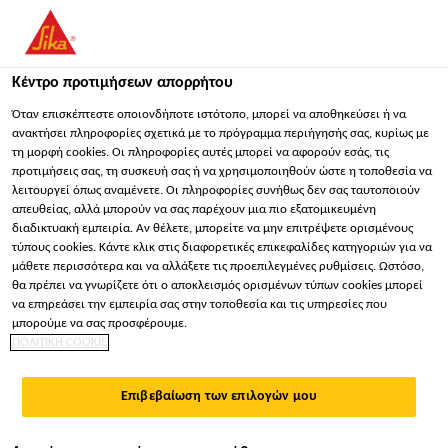
You are accessing "Sika Hellas ΑΒΕΕ", it seems you are
accessing it from "Ηνωμένες Πολιτείες". We have a dedicated
website for your country.
Κέντρο προτιμήσεων απορρήτου
ΠΑΡΑΜΕΊΝΕΤΕ
ΕΠΙΛΈΞΤΕ ΧΏΡΑ
ΣΕ
Όταν επισκέπτεστε οποιονδήποτε ιστότοπο, μπορεί να αποθηκεύσει ή να
ανακτήσει πληροφορίες σχετικά με το πρόγραμμα περιήγησής σας, κυρίως με
τη μορφή cookies. Οι πληροφορίες αυτές μπορεί να αφορούν εσάς, τις
προτιμήσεις σας, τη συσκευή σας ή να χρησιμοποιηθούν ώστε η τοποθεσία να
Sika Hellas ΑΒΕΕ
λειτουργεί όπως αναμένετε. Οι πληροφορίες συνήθως δεν σας ταυτοποιούν
απευθείας, αλλά μπορούν να σας παρέχουν μια πιο εξατομικευμένη
διαδικτυακή εμπειρία. Αν θέλετε, μπορείτε να μην επιτρέψετε ορισμένους
τύπους cookies. Κάντε κλικ στις διαφορετικές επικεφαλίδες κατηγοριών για να
μάθετε περισσότερα και να αλλάξετε τις προεπιλεγμένες ρυθμίσεις. Ωστόσο,
ΘΕΟΝΗ Α.Ε.-ΚΈΝΤΡΟ
θα πρέπει να γνωρίζετε ότι ο αποκλεισμός ορισμένων τύπων cookies μπορεί
να επηρεάσει την εμπειρία σας στην τοποθεσία και τις υπηρεσίες που
ΑΠΟΘΉΚΕΥΣΗΣ &
μπορούμε να σας προσφέρουμε.
ΠΟΛΙΤΙΚΗ COOKIE
LOGISTICS ΜΟΥΖΑΚΊ
Επιβεβαίωση των επιλογών μου
ΚΑΡΔΙΤΣΑΣ