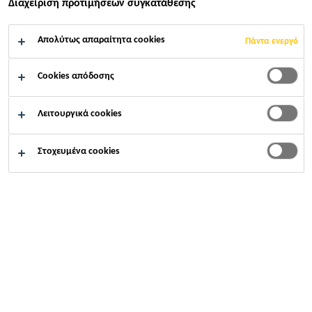
Διαχείριση προτιμήσεων συγκατάθεσης
Απολύτως απαραίτητα cookies
Πάντα ενεργό
Αρχική σελίδα
...
ΘΕΟΝΗ Α.Ε.-ΚΈΝΤΡΟ ΑΠΟΘΉΚΕΥΣΗΣ 
Cookies απόδοσης
Λειτουργικά cookies
2025
ΜΟΥΖΆΚΙ ΚΑΡΔΊΤΣΑΣ
Στοχευμένα cookies
Η ΘΕΟΝΗ Α.Ε., ηγέτης στον τομέα της εμφιάλωσης
φυσικού μεταλλικού νερού στην Ελλάδα, ανταποκρίνεται
στη διαρκώς αυξανόμενη ζήτηση για τα προϊόντα της,
τόσο στην ελληνική όσο και στη διεθνή αγορά. Στο
πλαίσιο των στρατηγικών της επενδύσεων, η εταιρεία
προχώρησε στη δημιουργία ενός σύγχρονου κέντρου