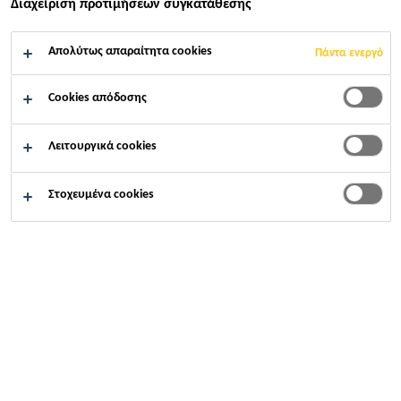
Διαχείριση προτιμήσεων συγκατάθεσης
Α
Απολύτως απαραίτητα cookies
Πάντα ενεργό
Cookies απόδοσης
Αρχική σελίδα
...
Αιολικό Πάρκο, Θέση «Περγαντί» Αι
Λειτουργικά cookies
Στοχευμένα cookies
2019
ΑΚΑΡΝΑΝΙΚΆ ΌΡΗ, ΑΙΤΩΛΟΑΚΑΡΝΑΝΊΑ
Περιγραφή Έργου
Το έργο αφορά στη δημιουργία αιολικού πάρκου στα
Ακαρνανικά όρη του δήμου Ακτίου – Βόνιτσας, το οποίο