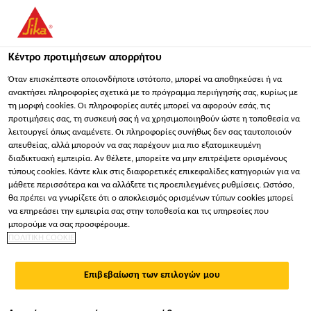
You are accessing "Sika Hellas ΑΒΕΕ", it seems you are
accessing it from "Ηνωμένες Πολιτείες". We have a dedicated
website for your country.
Κέντρο προτιμήσεων απορρήτου
ΠΑΡΑΜΕΊΝΕΤΕ
ΕΠΙΛΈΞΤΕ ΧΏΡΑ
ΣΕ
Όταν επισκέπτεστε οποιονδήποτε ιστότοπο, μπορεί να αποθηκεύσει ή να
ανακτήσει πληροφορίες σχετικά με το πρόγραμμα περιήγησής σας, κυρίως με
τη μορφή cookies. Οι πληροφορίες αυτές μπορεί να αφορούν εσάς, τις
προτιμήσεις σας, τη συσκευή σας ή να χρησιμοποιηθούν ώστε η τοποθεσία να
Sika Hellas ΑΒΕΕ
λειτουργεί όπως αναμένετε. Οι πληροφορίες συνήθως δεν σας ταυτοποιούν
απευθείας, αλλά μπορούν να σας παρέχουν μια πιο εξατομικευμένη
διαδικτυακή εμπειρία. Αν θέλετε, μπορείτε να μην επιτρέψετε ορισμένους
τύπους cookies. Κάντε κλικ στις διαφορετικές επικεφαλίδες κατηγοριών για να
μάθετε περισσότερα και να αλλάξετε τις προεπιλεγμένες ρυθμίσεις. Ωστόσο,
θα πρέπει να γνωρίζετε ότι ο αποκλεισμός ορισμένων τύπων cookies μπορεί
ΑΙΟΛΙΚΌ ΠΆΡΚΟ,
να επηρεάσει την εμπειρία σας στην τοποθεσία και τις υπηρεσίες που
μπορούμε να σας προσφέρουμε.
ΠΟΛΙΤΙΚΗ COOKIE
ΘΈΣΗ «ΠΕΡΓΑΝΤΊ»
Επιβεβαίωση των επιλογών μου
ΑΙΤΩΛΟΑΚΑΡΝΑΝΊ