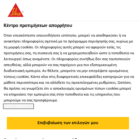
You are accessing "Sika Hellas ΑΒΕΕ", it seems you are
accessing it from "Ηνωμένες Πολιτείες". We have a dedicated
website for your country.
Κέντρο προτιμήσεων απορρήτου
ΠΑΡΑΜΕΊΝΕΤΕ
ΕΠΙΛΈΞΤΕ ΧΏΡΑ
ΣΕ
Όταν επισκέπτεστε οποιονδήποτε ιστότοπο, μπορεί να αποθηκεύσει ή να
ανακτήσει πληροφορίες σχετικά με το πρόγραμμα περιήγησής σας, κυρίως με
τη μορφή cookies. Οι πληροφορίες αυτές μπορεί να αφορούν εσάς, τις
προτιμήσεις σας, τη συσκευή σας ή να χρησιμοποιηθούν ώστε η τοποθεσία να
Sika Hellas ΑΒΕΕ
λειτουργεί όπως αναμένετε. Οι πληροφορίες συνήθως δεν σας ταυτοποιούν
απευθείας, αλλά μπορούν να σας παρέχουν μια πιο εξατομικευμένη
διαδικτυακή εμπειρία. Αν θέλετε, μπορείτε να μην επιτρέψετε ορισμένους
τύπους cookies. Κάντε κλικ στις διαφορετικές επικεφαλίδες κατηγοριών για να
μάθετε περισσότερα και να αλλάξετε τις προεπιλεγμένες ρυθμίσεις. Ωστόσο,
ΣΤΕΓΑΝΟΠΟΊΗΣΗ
θα πρέπει να γνωρίζετε ότι ο αποκλεισμός ορισμένων τύπων cookies μπορεί
να επηρεάσει την εμπειρία σας στην τοποθεσία και τις υπηρεσίες που
μπορούμε να σας προσφέρουμε.
ΠΟΛΙΤΙΚΗ COOKIE
Επιβεβαίωση των επιλογών μου