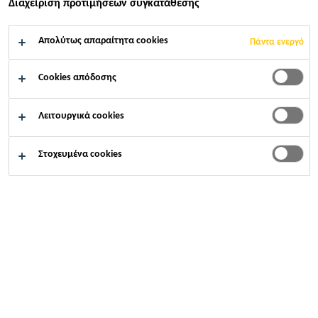
Διαχείριση προτιμήσεων συγκατάθεσης
Προϊόντα SIKA
Στεγανοποίηση
Απολύτως απαραίτητα cookies
Πάντα ενεργό
Cookies απόδοσης
Συστήματα
Λειτουργικά cookies
στεγανοποίησης
Στοχευμένα cookies
υπογείων, σηράγγων &
θεμελιώσεων