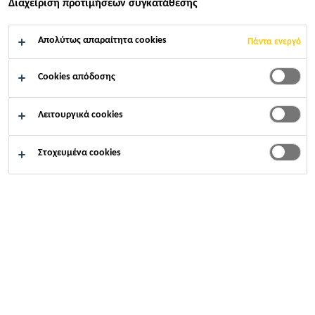
Διαχείριση προτιμήσεων συγκατάθεσης
AMMOA RESORT
Απολύτως απαραίτητα cookies
Πάντα ενεργό
HOTEL,
Cookies απόδοσης
CHALKIDIKI
Λειτουργικά cookies
Στοχευμένα cookies
Έργα Αναφοράς
...
ΞΕΝΟΔΟΧΕΙΟ AMMOA RESORT, ΧΑΛ
2025
ΧΑΛΚΙΔΙΚΉ, CHALKIDIKI