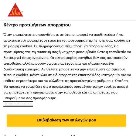
You are accessing "Sika Hellas ΑΒΕΕ", it seems you are
accessing it from "Ηνωμένες Πολιτείες". We have a dedicated
website for your country.
Κέντρο προτιμήσεων απορρήτου
ΠΑΡΑΜΕΊΝΕΤΕ
ΕΠΙΛΈΞΤΕ ΧΏΡΑ
ΣΕ
Όταν επισκέπτεστε οποιονδήποτε ιστότοπο, μπορεί να αποθηκεύσει ή να
ανακτήσει πληροφορίες σχετικά με το πρόγραμμα περιήγησής σας, κυρίως με
τη μορφή cookies. Οι πληροφορίες αυτές μπορεί να αφορούν εσάς, τις
προτιμήσεις σας, τη συσκευή σας ή να χρησιμοποιηθούν ώστε η τοποθεσία να
Sika Hellas ΑΒΕΕ
λειτουργεί όπως αναμένετε. Οι πληροφορίες συνήθως δεν σας ταυτοποιούν
απευθείας, αλλά μπορούν να σας παρέχουν μια πιο εξατομικευμένη
διαδικτυακή εμπειρία. Αν θέλετε, μπορείτε να μην επιτρέψετε ορισμένους
τύπους cookies. Κάντε κλικ στις διαφορετικές επικεφαλίδες κατηγοριών για να
μάθετε περισσότερα και να αλλάξετε τις προεπιλεγμένες ρυθμίσεις. Ωστόσο,
θα πρέπει να γνωρίζετε ότι ο αποκλεισμός ορισμένων τύπων cookies μπορεί
ΞΕΝΟΔΟΧΕΙΟ
να επηρεάσει την εμπειρία σας στην τοποθεσία και τις υπηρεσίες που
μπορούμε να σας προσφέρουμε.
ΠΟΛΙΤΙΚΗ COOKIE
AMMOA RESORT,
Επιβεβαίωση των επιλογών μου
ΧΑΛΚΙΔΙΚΗ ||