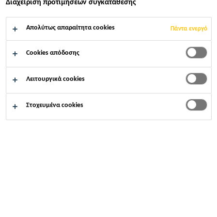
Διαχείριση προτιμήσεων συγκατάθεσης
Απολύτως απαραίτητα cookies
Πάντα ενεργό
Cookies απόδοσης
Λειτουργικά cookies
2025
ΜΟΥΖΆΚΙ ΚΑΡΔΊΤΣΑΣ
Στοχευμένα cookies
Η ΘΕΟΝΗ Α.Ε., ηγέτης στον τομέα της εμφιάλωσης
φυσικού μεταλλικού νερού στην Ελλάδα, ανταποκρίνεται
στη διαρκώς αυξανόμενη ζήτηση για τα προϊόντα της,
τόσο στην ελληνική όσο και στη διεθνή αγορά. Στο
πλαίσιο των στρατηγικών της επενδύσεων, η εταιρεία
προχώρησε στη δημιουργία ενός σύγχρονου κέντρου
αποθήκευσης και logistics στον Ελληνόπυργο Μουζακίου,
προσδιορίζοντας μια νέα εποχήγια το ελληνικό brand.