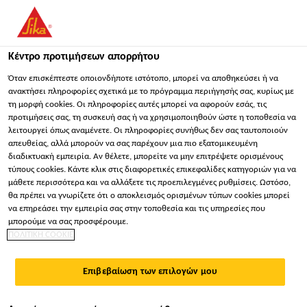
You are accessing "Sika Hellas ΑΒΕΕ", it seems you are
accessing it from "Ηνωμένες Πολιτείες". We have a dedicated
website for your country.
Κέντρο προτιμήσεων απορρήτου
ΠΑΡΑΜΕΊΝΕΤΕ
ΕΠΙΛΈΞΤΕ ΧΏΡΑ
ΣΕ
Όταν επισκέπτεστε οποιονδήποτε ιστότοπο, μπορεί να αποθηκεύσει ή να
ανακτήσει πληροφορίες σχετικά με το πρόγραμμα περιήγησής σας, κυρίως με
τη μορφή cookies. Οι πληροφορίες αυτές μπορεί να αφορούν εσάς, τις
προτιμήσεις σας, τη συσκευή σας ή να χρησιμοποιηθούν ώστε η τοποθεσία να
Sika Hellas ΑΒΕΕ
λειτουργεί όπως αναμένετε. Οι πληροφορίες συνήθως δεν σας ταυτοποιούν
απευθείας, αλλά μπορούν να σας παρέχουν μια πιο εξατομικευμένη
διαδικτυακή εμπειρία. Αν θέλετε, μπορείτε να μην επιτρέψετε ορισμένους
τύπους cookies. Κάντε κλικ στις διαφορετικές επικεφαλίδες κατηγοριών για να
μάθετε περισσότερα και να αλλάξετε τις προεπιλεγμένες ρυθμίσεις. Ωστόσο,
ΘΕΟΝΗ Α.Ε.-ΚΈΝΤΡΟ
θα πρέπει να γνωρίζετε ότι ο αποκλεισμός ορισμένων τύπων cookies μπορεί
να επηρεάσει την εμπειρία σας στην τοποθεσία και τις υπηρεσίες που
ΑΠΟΘΉΚΕΥΣΗΣ &
μπορούμε να σας προσφέρουμε.
ΠΟΛΙΤΙΚΗ COOKIE
LOGISTICS ΜΟΥΖΑΚΊ
Επιβεβαίωση των επιλογών μου
ΚΑΡΔΙΤΣΑΣ