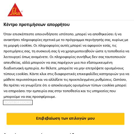
You are accessing "Sika Hellas ΑΒΕΕ", it seems you are
accessing it from "Ηνωμένες Πολιτείες". We have a dedicated
website for your country.
Κέντρο προτιμήσεων απορρήτου
ΠΑΡΑΜΕΊΝΕΤΕ
ΕΠΙΛΈΞΤΕ ΧΏΡΑ
ΣΕ
Όταν επισκέπτεστε οποιονδήποτε ιστότοπο, μπορεί να αποθηκεύσει ή να
ανακτήσει πληροφορίες σχετικά με το πρόγραμμα περιήγησής σας, κυρίως με
τη μορφή cookies. Οι πληροφορίες αυτές μπορεί να αφορούν εσάς, τις
προτιμήσεις σας, τη συσκευή σας ή να χρησιμοποιηθούν ώστε η τοποθεσία να
Sika Hellas ΑΒΕΕ
λειτουργεί όπως αναμένετε. Οι πληροφορίες συνήθως δεν σας ταυτοποιούν
απευθείας, αλλά μπορούν να σας παρέχουν μια πιο εξατομικευμένη
διαδικτυακή εμπειρία. Αν θέλετε, μπορείτε να μην επιτρέψετε ορισμένους
τύπους cookies. Κάντε κλικ στις διαφορετικές επικεφαλίδες κατηγοριών για να
μάθετε περισσότερα και να αλλάξετε τις προεπιλεγμένες ρυθμίσεις. Ωστόσο,
θα πρέπει να γνωρίζετε ότι ο αποκλεισμός ορισμένων τύπων cookies μπορεί
NANA PRINCESS
να επηρεάσει την εμπειρία σας στην τοποθεσία και τις υπηρεσίες που
μπορούμε να σας προσφέρουμε.
ΠΟΛΙΤΙΚΗ COOKIE
RESORT,
Επιβεβαίωση των επιλογών μου
ΧΕΡΣΌΝΗΣΟΣ,