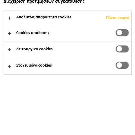
Διαχείριση προτιμήσεων συγκατάθεσης
ΚΡΉΤΗ ||
Απολύτως απαραίτητα cookies
Πάντα ενεργό
PENINSULA,
Cookies απόδοσης
CRETE
Λειτουργικά cookies
Στοχευμένα cookies
Αρχική σελίδα
...
Nana Princess Resort, Χερσόνησος, Κ
2018
ΧΕΡΣΌΝΗΣΟΣ, ΚΡΉΤΗ || CHERSONISSOS,
PENINSULA, CRETE